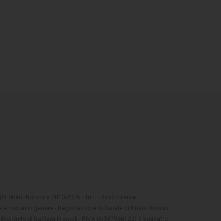
t MotoriNoLimits 2013-2026 - Tutti i diritti riservati
 e motori in genere - Registrazione Tribunale di Busto Arsizio
oriNoLimits di Barbara Premoli - P.IVA 03397990122) è soggetto