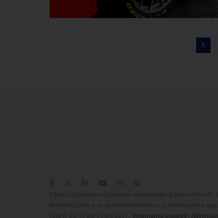
1
Editore | proprietario | direttore responsabile: Barbara Premoli -
MotoriNoLimits è un periodico telematico di informazione aggio
(VA) n. 03/17 del 11/04/2017 -
Informativa Cookies
|
Advertisi