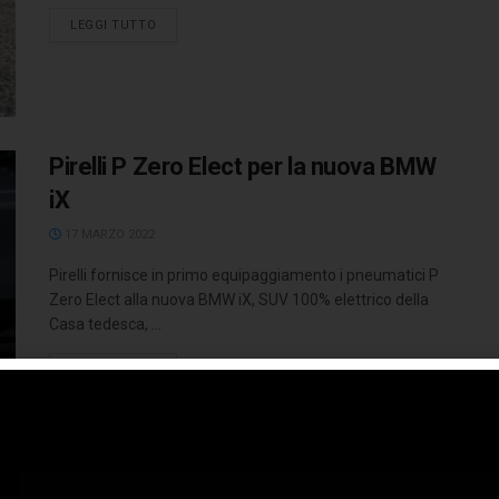
LEGGI TUTTO
Pirelli P Zero Elect per la nuova BMW
iX
17 MARZO 2022
Pirelli fornisce in primo equipaggiamento i pneumatici P
Zero Elect alla nuova BMW iX, SUV 100% elettrico della
Casa tedesca, ...
LEGGI TUTTO
Pirelli P Zero per Alfa Romeo Tonale: