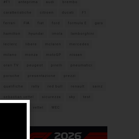
#F1
anteprima
audi
brembo
caratteristiche
citroen
ducati
F1
ferrari
FIA
fiat
ford
formula E
gara
hamilton
hyundai
imola
lamborghini
leclerc
libere
mclaren
mercedes
milano
monza
motoGP
nissan
orari TV
peugeot
pirelli
pneumatici
porsche
presentazione
prezzi
qualifiche
rally
red bull
renault
sainz
sebastian vettel
sicurezza
sky
test
verstappen
vettel
WEC