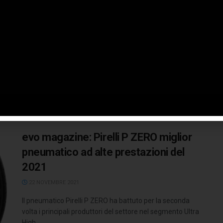
sportività e sicurezza
10 FEBBRAIO 2022
Pneumatici Pirelli P Zero sviluppati ad hoc equipaggiano
la nuova Alfa Romeo Tonale, la prima auto di serie
elettrificata per ...
LEGGI TUTTO
evo magazine: Pirelli P ZERO miglior
pneumatico ad alte prestazioni del
2021
22 NOVEMBRE 2021
Il pneumatico Pirelli P ZERO ha battuto per la seconda
volta i principali produttori del settore nel segmento Ultra
High ...