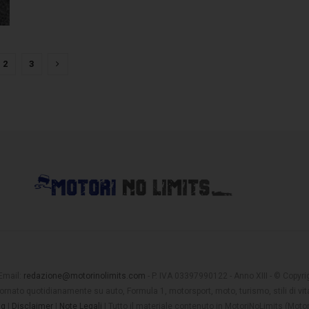
2
3
 Email:
redazione@motorinolimits.com
- P. IVA 03397990122 - Anno XIII - © Copyrigh
rnato quotidianamente su auto, Formula 1, motorsport, moto, turismo, stili di vita
ng
|
Disclaimer
|
Note Legali
| Tutto il materiale contenuto in MotoriNoLimits (Mot