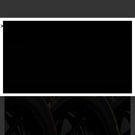
SPONSORIZZATO DA ADSENSE
Articoli
correlati