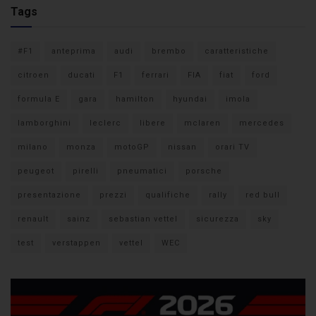
Tags
#F1
anteprima
audi
brembo
caratteristiche
citroen
ducati
F1
ferrari
FIA
fiat
ford
formula E
gara
hamilton
hyundai
imola
lamborghini
leclerc
libere
mclaren
mercedes
milano
monza
motoGP
nissan
orari TV
peugeot
pirelli
pneumatici
porsche
presentazione
prezzi
qualifiche
rally
red bull
renault
sainz
sebastian vettel
sicurezza
sky
test
verstappen
vettel
WEC