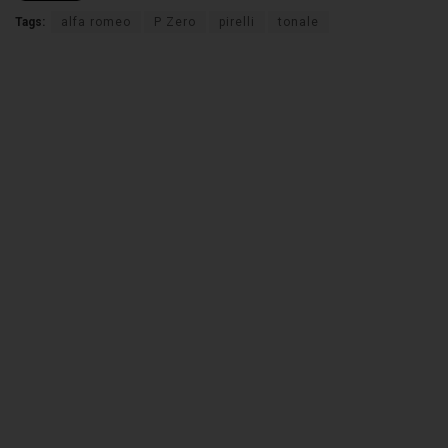
Tags:
alfa romeo
P Zero
pirelli
tonale