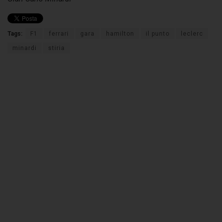
Tags:
F1
ferrari
gara
hamilton
il punto
leclerc
minardi
stiria