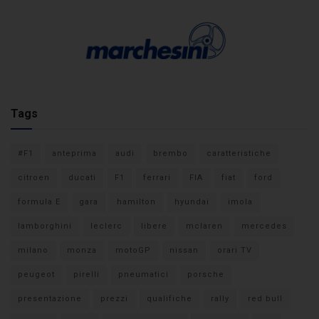
Tags
#F1
anteprima
audi
brembo
caratteristiche
citroen
ducati
F1
ferrari
FIA
fiat
ford
formula E
gara
hamilton
hyundai
imola
lamborghini
leclerc
libere
mclaren
mercedes
milano
monza
motoGP
nissan
orari TV
peugeot
pirelli
pneumatici
porsche
presentazione
prezzi
qualifiche
rally
red bull