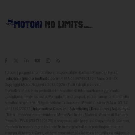
Editore | proprietario | direttore responsabile: Barbara Premoli - Email:
redazione@motorinolimits.com
- P. IVA 03397990122 - Anno XIII - ©
Copyright MotoriNoLimits 2013-2026 - Tutti i diritti riservati
MotoriNoLimits è un periodico telematico di informazione aggiornato
quotidianamente su auto, Formula 1, motorsport, moto, turismo, stili di vita
e motori in genere - Registrazione Tribunale di Busto Arsizio (VA) n. 03/17
del 11/04/2017 -
Informativa Cookies
|
Advertising
|
Disclaimer
|
Note Legali
| Tutto il materiale contenuto in MotoriNoLimits (MotoriNoLimits di Barbara
Premoli - P.IVA 03397990122) è soggetto alle leggi sul Copyright © | Se non
indicato in modo esplicito, tutte le immagini sul sito provengono dai siti
stampa di team e Case, che ne concedono la licenza per utilizzo editoriale