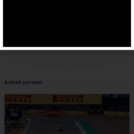
SPONSORIZZATO DA ADSENSE
Articoli
correlati