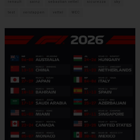
renault
sainz
sebastian vettel
sicurezza
sky
test
verstappen
vettel
WEC