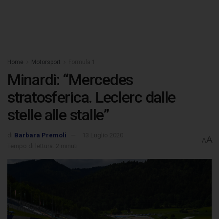
Home
Motorsport
Formula 1
Minardi: “Mercedes
stratosferica. Leclerc dalle
stelle alle stalle”
di
Barbara Premoli
13 Luglio 2020
A
A
Tempo di lettura: 2 minuti