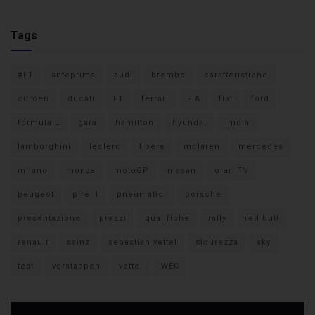
Tags
#F1
anteprima
audi
brembo
caratteristiche
citroen
ducati
F1
ferrari
FIA
fiat
ford
formula E
gara
hamilton
hyundai
imola
lamborghini
leclerc
libere
mclaren
mercedes
milano
monza
motoGP
nissan
orari TV
peugeot
pirelli
pneumatici
porsche
presentazione
prezzi
qualifiche
rally
red bull
renault
sainz
sebastian vettel
sicurezza
sky
test
verstappen
vettel
WEC