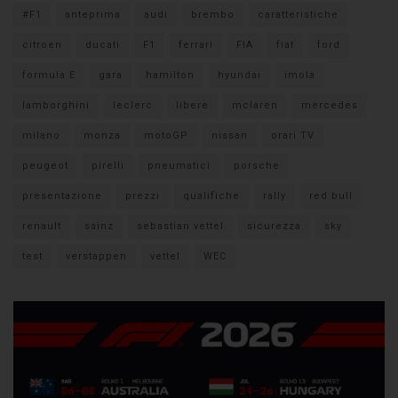
#F1
anteprima
audi
brembo
caratteristiche
citroen
ducati
F1
ferrari
FIA
fiat
ford
formula E
gara
hamilton
hyundai
imola
lamborghini
leclerc
libere
mclaren
mercedes
milano
monza
motoGP
nissan
orari TV
peugeot
pirelli
pneumatici
porsche
presentazione
prezzi
qualifiche
rally
red bull
renault
sainz
sebastian vettel
sicurezza
sky
test
verstappen
vettel
WEC