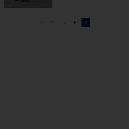
1
…
6
7