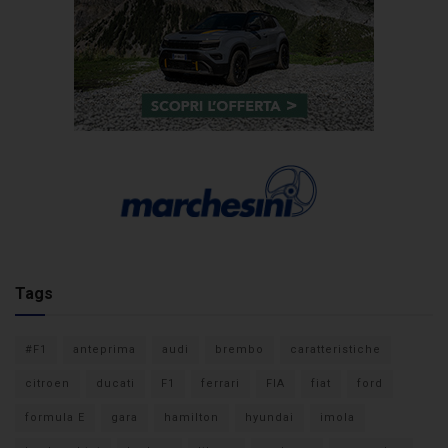
Tags
#F1
anteprima
audi
brembo
caratteristiche
citroen
ducati
F1
ferrari
FIA
fiat
ford
formula E
gara
hamilton
hyundai
imola