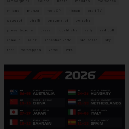
lamborghini
leclerc
libere
mclaren
mercedes
milano
monza
motoGP
nissan
orari TV
peugeot
pirelli
pneumatici
porsche
presentazione
prezzi
qualifiche
rally
red bull
renault
sainz
sebastian vettel
sicurezza
sky
test
verstappen
vettel
WEC