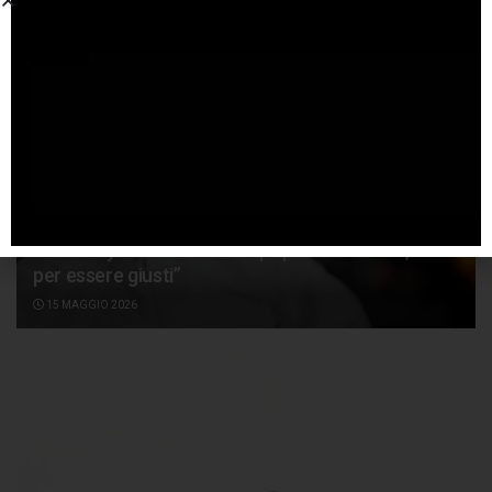
Ben Sulayem: “Non siamo qui per avere fans, ma
per essere giusti”
15 MAGGIO 2026