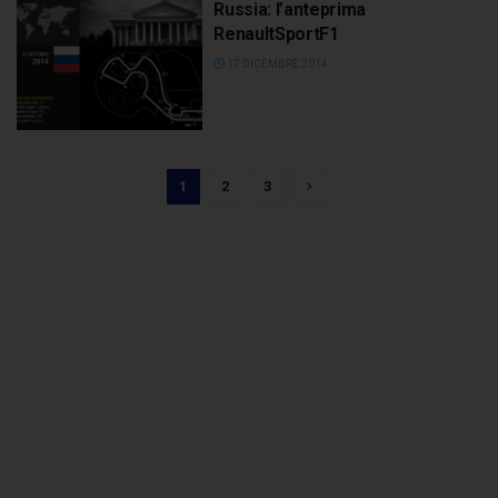
Russia: l’anteprima
RenaultSportF1
17 DICEMBRE 2014
1
2
3