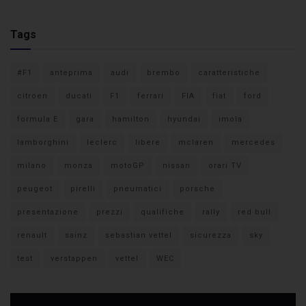
Tags
#F1
anteprima
audi
brembo
caratteristiche
citroen
ducati
F1
ferrari
FIA
fiat
ford
formula E
gara
hamilton
hyundai
imola
lamborghini
leclerc
libere
mclaren
mercedes
milano
monza
motoGP
nissan
orari TV
peugeot
pirelli
pneumatici
porsche
presentazione
prezzi
qualifiche
rally
red bull
renault
sainz
sebastian vettel
sicurezza
sky
test
verstappen
vettel
WEC