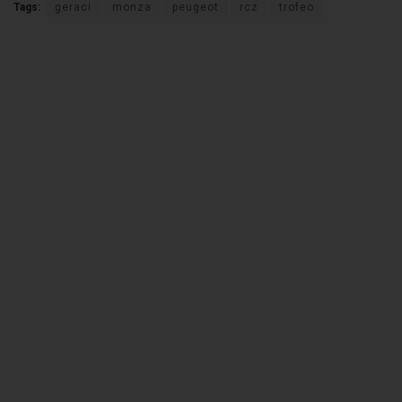
Tags:
geraci
monza
peugeot
rcz
trofeo