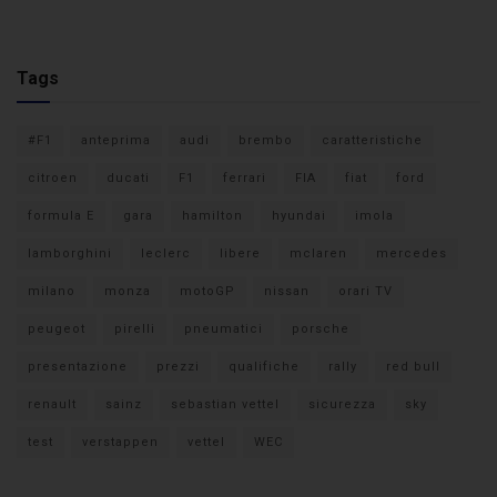
Tags
#F1
anteprima
audi
brembo
caratteristiche
citroen
ducati
F1
ferrari
FIA
fiat
ford
formula E
gara
hamilton
hyundai
imola
lamborghini
leclerc
libere
mclaren
mercedes
milano
monza
motoGP
nissan
orari TV
peugeot
pirelli
pneumatici
porsche
presentazione
prezzi
qualifiche
rally
red bull
renault
sainz
sebastian vettel
sicurezza
sky
test
verstappen
vettel
WEC