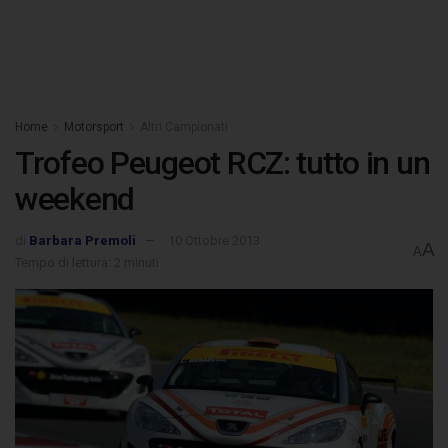
Home
Motorsport
Altri Campionati
Trofeo Peugeot RCZ: tutto in un
weekend
di
Barbara Premoli
10 Ottobre 2013
A
A
Tempo di lettura: 2 minuti