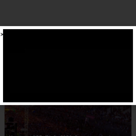
SPONSORIZZATO DA ADSENSE
Articoli
correlati