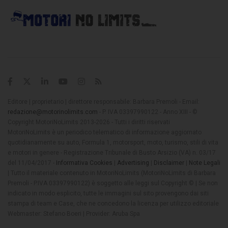
Editore | proprietario | direttore responsabile: Barbara Premoli - Email:
redazione@motorinolimits.com
- P. IVA 03397990122 - Anno XIII - ©
Copyright MotoriNoLimits 2013-2026 - Tutti i diritti riservati
MotoriNoLimits è un periodico telematico di informazione aggiornato
quotidianamente su auto, Formula 1, motorsport, moto, turismo, stili di vita
e motori in genere - Registrazione Tribunale di Busto Arsizio (VA) n. 03/17
del 11/04/2017 -
Informativa Cookies
|
Advertising
|
Disclaimer
|
Note Legali
| Tutto il materiale contenuto in MotoriNoLimits (MotoriNoLimits di Barbara
Premoli - P.IVA 03397990122) è soggetto alle leggi sul Copyright © | Se non
indicato in modo esplicito, tutte le immagini sul sito provengono dai siti
stampa di team e Case, che ne concedono la licenza per utilizzo editoriale
Webmaster: Stefano Boeri | Provider: Aruba Spa