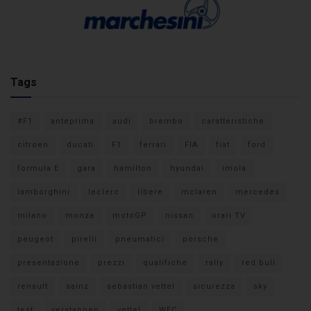
Tags
#F1
anteprima
audi
brembo
caratteristiche
citroen
ducati
F1
ferrari
FIA
fiat
ford
formula E
gara
hamilton
hyundai
imola
lamborghini
leclerc
libere
mclaren
mercedes
milano
monza
motoGP
nissan
orari TV
peugeot
pirelli
pneumatici
porsche
presentazione
prezzi
qualifiche
rally
red bull
renault
sainz
sebastian vettel
sicurezza
sky
test
verstappen
vettel
WEC