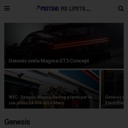
Genesis svela Magma GT3 Concept
WEC: Genesis Magma Racing pronta per la
Genesis apre
sua prima 24 Ore di Le Mans
Electrified
Genesis