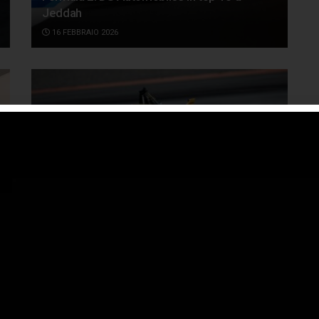
Jeddah
16 FEBBRAIO 2026
Formula E: DS Automobiles e PENSKE pronti
per la nuova stagione
4 DICEMBRE 2025