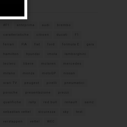
Tags
#F1
anteprima
audi
brembo
caratteristiche
citroen
ducati
F1
ferrari
FIA
fiat
ford
formula E
gara
hamilton
hyundai
imola
lamborghini
leclerc
libere
mclaren
mercedes
milano
monza
motoGP
nissan
orari TV
peugeot
pirelli
pneumatici
porsche
presentazione
prezzi
qualifiche
rally
red bull
renault
sainz
sebastian vettel
sicurezza
sky
test
verstappen
vettel
WEC