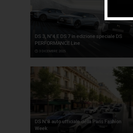
DS 3, N°4 E DS 7 in edizione speciale DS
PERFORMANCE Line
3 DICEMBRE 2025
DS N°8 auto ufficiale della Paris Fashion
Week