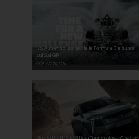
DS Automobiles lascia la Formula E e punta
sul SailGP
26 MARZO 2026
Nuova DS N°7: il SUV di “prima classe” nasce