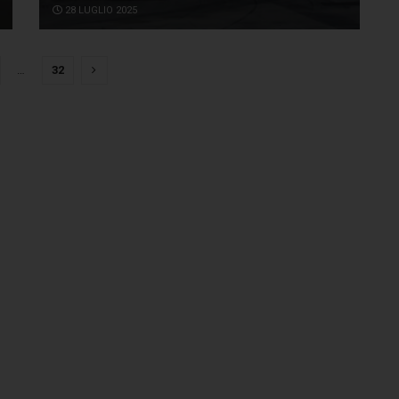
28 LUGLIO 2025
…
32