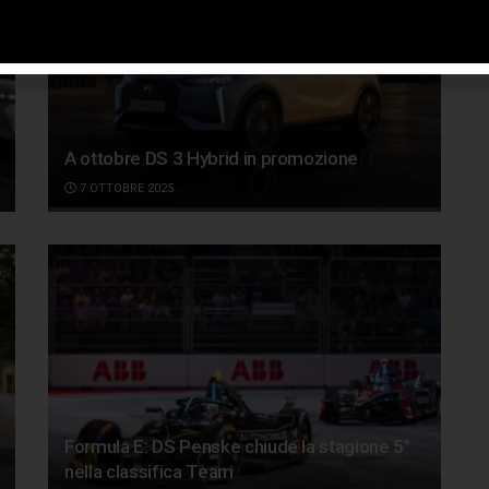
A ottobre DS 3 Hybrid in promozione
7 OTTOBRE 2025
Formula E: DS Penske chiude la stagione 5°
nella classifica Team