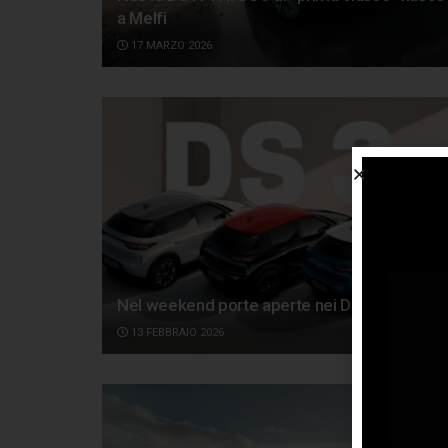
a Melfi
17 MARZO 2026
Nel weekend porte aperte nei DS Store
13 FEBBRAIO 2026