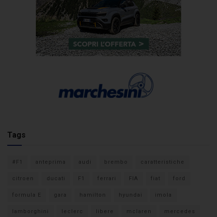
Tags
#F1
anteprima
audi
brembo
caratteristiche
citroen
ducati
F1
ferrari
FIA
fiat
ford
formula E
gara
hamilton
hyundai
imola
lamborghini
leclerc
libere
mclaren
mercedes