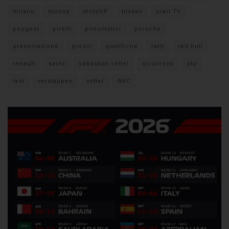
milano
monza
motoGP
nissan
orari TV
peugeot
pirelli
pneumatici
porsche
presentazione
prezzi
qualifiche
rally
red bull
renault
sainz
sebastian vettel
sicurezza
sky
test
verstappen
vettel
WEC