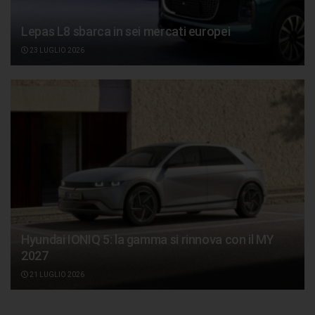
Lepas L8 sbarca in sei mercati europei
23 LUGLIO 2026
Hyundai IONIQ 5: la gamma si rinnova con il MY
2027
21 LUGLIO 2026