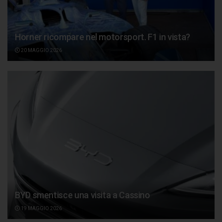
Horner ricompare nel motorsport. F1 in vista?
20 MAGGIO 2026
BYD smentisce una visita a Cassino
19 MAGGIO 2026