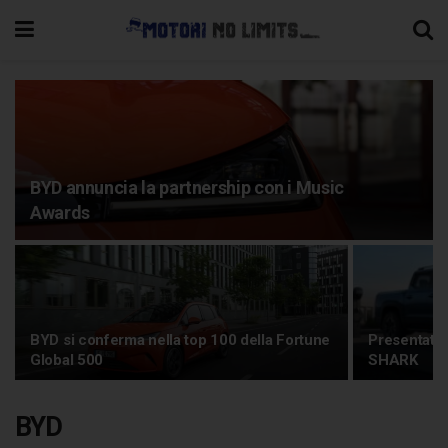
BYD annuncia la partnership con i Music
Awards
BYD si conferma nella top 100 della Fortune
Presentato
Global 500
SHARK
BYD