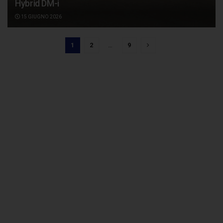
Hybrid DM-i
15 GIUGNO 2026
1
2
…
9