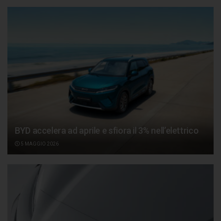
BYD accelera ad aprile e sfiora il 3% nell’elettrico
5 MAGGIO 2026