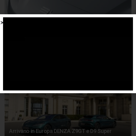
BYD conferma l’interesse per la F1 e i colloqui in
corso
29 APRILE 2026
Arrivano in Europa DENZA Z9GT e D9 Super