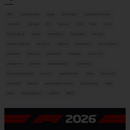
#F1
anteprima
audi
brembo
caratteristiche
citroen
ducati
F1
ferrari
FIA
fiat
ford
formula E
gara
hamilton
hyundai
imola
lamborghini
leclerc
libere
mclaren
mercedes
milano
monza
motoGP
nissan
orari TV
peugeot
pirelli
pneumatici
porsche
presentazione
prezzi
qualifiche
rally
red bull
renault
sainz
sebastian vettel
sicurezza
sky
test
verstappen
vettel
WEC