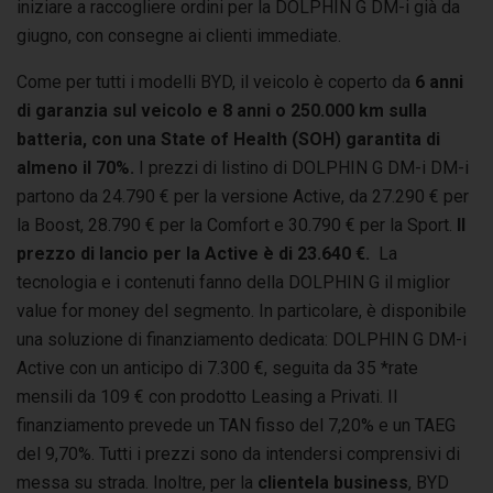
iniziare a raccogliere ordini per la DOLPHIN G DM-i già da
giugno, con consegne ai clienti immediate.
Come per tutti i modelli BYD, il veicolo è coperto da
6 anni
di garanzia sul veicolo e 8 anni o 250.000 km sulla
batteria, con una State of Health (SOH) garantita di
almeno il 70%.
I prezzi di listino di DOLPHIN G DM-i DM-i
partono da 24.790 € per la versione Active, da 27.290 € per
la Boost, 28.790 € per la Comfort e 30.790 € per la Sport.
Il
prezzo di lancio per la Active è di 23.640 €.
La
tecnologia e i contenuti fanno della DOLPHIN G il miglior
value for money del segmento. In particolare, è disponibile
una soluzione di finanziamento dedicata: DOLPHIN G DM-i
Active con un anticipo di 7.300 €, seguita da 35 *rate
mensili da 109 € con prodotto Leasing a Privati. Il
finanziamento prevede un TAN fisso del 7,20% e un TAEG
del 9,70%. Tutti i prezzi sono da intendersi comprensivi di
messa su strada. Inoltre, per la
clientela business
, BYD