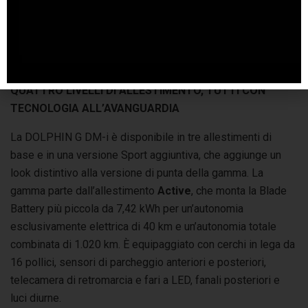
poco meno di tre ore. Le versioni Boost, Comfort e Sport
portano questa potenza a 6,6 kW e integrano una capacità di
ricarica DC da 39 kW, che consente di portare la batteria da
18,3 kWh dal 10% all’80% in soli 26 minuti.
QUATTRO LIVELLI DI ALLESTIMENTO, TUTTI CON
TECNOLOGIA ALL’AVANGUARDIA
La DOLPHIN G DM-i è disponibile in tre allestimenti di
base e in una versione Sport aggiuntiva, che aggiunge un
look distintivo alla versione di punta della gamma. La
gamma parte dall’allestimento
Active
, che monta la Blade
Battery più piccola da 7,42 kWh per un’autonomia
esclusivamente elettrica di 40 km e un’autonomia totale
combinata di 1.020 km. È equipaggiato con cerchi in lega da
16 pollici, sensori di parcheggio anteriori e posteriori,
telecamera di retromarcia e fari a LED, fanali posteriori e
luci diurne.