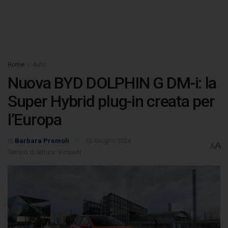
Home
Auto
Nuova BYD DOLPHIN G DM-i: la
Super Hybrid plug-in creata per
l’Europa
di
Barbara Premoli
12 Giugno 2026
A
A
Tempo di lettura: 9 minuti