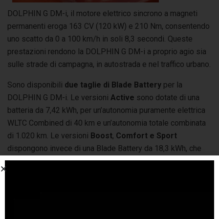
DOLPHIN G DM-i, il motore elettrico sincrono a magneti
permanenti eroga 163 CV (120 kW) e 210 Nm, consentendo
uno scatto da 0 a 100 km/h in soli 8,3 secondi. Queste
prestazioni rendono la DOLPHIN G DM-i a proprio agio sia
sulle strade di campagna, in autostrada e nel traffico urbano.
Sono disponibili
due taglie di Blade Battery
per la
DOLPHIN G DM-i. Le versioni
Active
sono dotate di una
batteria da 7,42 kWh, per un’autonomia puramente elettrica
WLTC Combined di 40 km e un’autonomia totale combinata
di 1.020 km. Le versioni
Boost
,
Comfort e Sport
dispongono invece di una Blade Battery da 18,3 kWh, che
porta l’autonomia puramente elettrica a 105 km e quella
totale combinata a 1.040 km, riducendo al contempo le
emissioni di CO₂ da 60 g/km a soli 32 g/km. Le versioni
Active sono dotate di un caricatore di bordo da 3,3 kW, in
grado di ricaricare completamente la batteria dal 15% in