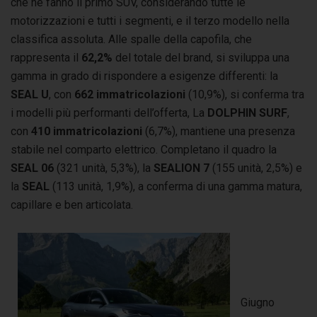
che ne fanno il primo SUV, considerando tutte le
motorizzazioni e tutti i segmenti, e il terzo modello nella
classifica assoluta. Alle spalle della capofila, che
rappresenta il
62,2%
del totale del brand, si sviluppa una
gamma in grado di rispondere a esigenze differenti: la
SEAL U
, con
662 immatricolazioni
(10,9%), si conferma tra
i modelli più performanti dell’offerta, La
DOLPHIN SURF
,
con
410 immatricolazioni
(6,7%), mantiene una presenza
stabile nel comparto elettrico. Completano il quadro la
SEAL 06
(321 unità, 5,3%), la
SEALION 7
(155 unità, 2,5%) e
la
SEAL
(113 unità, 1,9%), a conferma di una gamma matura,
capillare e ben articolata.
Giugno