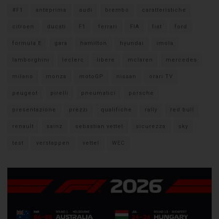
#F1
anteprima
audi
brembo
caratteristiche
citroen
ducati
F1
ferrari
FIA
fiat
ford
formula E
gara
hamilton
hyundai
imola
lamborghini
leclerc
libere
mclaren
mercedes
milano
monza
motoGP
nissan
orari TV
peugeot
pirelli
pneumatici
porsche
presentazione
prezzi
qualifiche
rally
red bull
renault
sainz
sebastian vettel
sicurezza
sky
test
verstappen
vettel
WEC