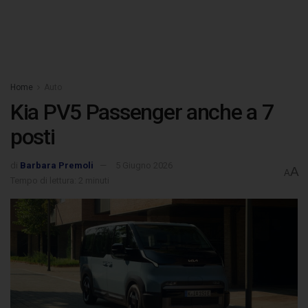
Home
Auto
Kia PV5 Passenger anche a 7
posti
di
Barbara Premoli
5 Giugno 2026
A
A
Tempo di lettura: 2 minuti