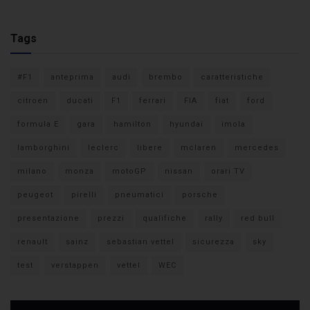
Tags
#F1
anteprima
audi
brembo
caratteristiche
citroen
ducati
F1
ferrari
FIA
fiat
ford
formula E
gara
hamilton
hyundai
imola
lamborghini
leclerc
libere
mclaren
mercedes
milano
monza
motoGP
nissan
orari TV
peugeot
pirelli
pneumatici
porsche
presentazione
prezzi
qualifiche
rally
red bull
renault
sainz
sebastian vettel
sicurezza
sky
test
verstappen
vettel
WEC