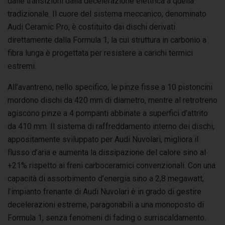
dalle transizioni dalla decelerazione elettrica a quella
tradizionale. Il cuore del sistema meccanico, denominato
Audi Ceramic Pro, è costituito dai dischi derivati
direttamente dalla Formula 1, la cui struttura in carbonio a
fibra lunga è progettata per resistere a carichi termici
estremi.
All’avantreno, nello specifico, le pinze fisse a 10 pistoncini
mordono dischi da 420 mm di diametro, mentre al retrotreno
agiscono pinze a 4 pompanti abbinate a superfici d’attrito
da 410 mm. Il sistema di raffreddamento interno dei dischi,
appositamente sviluppato per Audi Nuvolari, migliora il
flusso d’aria e aumenta la dissipazione del calore sino al
+21% rispetto ai freni carboceramici convenzionali. Con una
capacità di assorbimento d’energia sino a 2,8 megawatt,
l’impianto frenante di Audi Nuvolari è in grado di gestire
decelerazioni estreme, paragonabili a una monoposto di
Formula 1, senza fenomeni di fading o surriscaldamento.