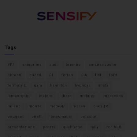
Tags
#F1
anteprima
audi
brembo
caratteristiche
citroen
ducati
F1
ferrari
FIA
fiat
ford
formula E
gara
hamilton
hyundai
imola
lamborghini
leclerc
libere
mclaren
mercedes
milano
monza
motoGP
nissan
orari TV
peugeot
pirelli
pneumatici
porsche
presentazione
prezzi
qualifiche
rally
red bull