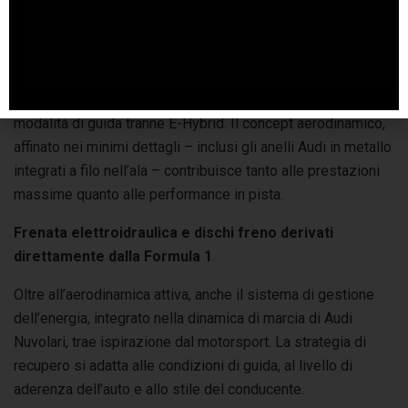
deportanza e garantire il massimo controllo. In questa
configurazione Audi Nuvolari genera sino a 400 kg di carico
aerodinamico. La posizione dell’alettone può essere
gestita, oltre che automaticamente, manualmente mediante
un manettino al volante. Una funzione attiva in tutte le
modalità di guida tranne E-Hybrid. Il concept aerodinamico,
affinato nei minimi dettagli – inclusi gli anelli Audi in metallo
integrati a filo nell’ala – contribuisce tanto alle prestazioni
massime quanto alle performance in pista.
Frenata elettroidraulica e dischi freno derivati
direttamente dalla Formula 1
Oltre all’aerodinamica attiva, anche il sistema di gestione
dell’energia, integrato nella dinamica di marcia di Audi
Nuvolari, trae ispirazione dal motorsport. La strategia di
recupero si adatta alle condizioni di guida, al livello di
aderenza dell’auto e allo stile del conducente.