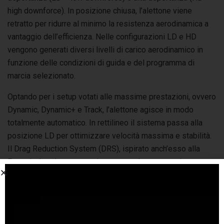
high downforce). In posizione chiusa, l’alettone viene
retratto per ridurre al minimo la resistenza aerodinamica a
vantaggio dell’efficienza. Nelle configurazioni LD e HD
vengono generati diversi livelli di carico aerodinamico in
funzione delle condizioni di guida e del programma di
marcia selezionato.
Optando per i setup votati alle massime prestazioni, ovvero
Dynamic, Dynamic+ e Track, l’alettone agisce in modo
totalmente automatico. In rettilineo il sistema passa alla
posizione LD per ottimizzare velocità massima e stabilità.
Il Drag Reduction System (DRS), ispirato anch’esso alla
Formula 1, può essere attivato manualmente tramite un
comando al volante per incidere ulteriormente sull’alettone,
andando a ridurre al minimo la resistenza aerodinamica così
da massimizzare la velocità di punta. In frenata e in curva,
l’alettone si sposta in posizione HD per ottimizzare la