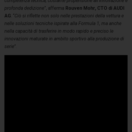
competenza tecnica, costante propensione all’innovazione e
profonda dedizione
”, afferma
Rouven Mohr, CTO di AUDI
AG
. “
Ciò si riflette non solo nelle prestazioni della vettura e
nelle soluzioni tecniche ispirate alla Formula 1, ma anche
nella capacità di trasferire in modo rapido e preciso le
innovazioni maturate in ambito sportivo alla produzione di
serie
”.