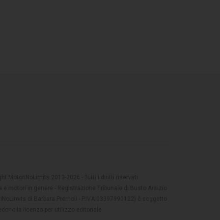
t MotoriNoLimits 2013-2026 - Tutti i diritti riservati
 e motori in genere - Registrazione Tribunale di Busto Arsizio
oriNoLimits di Barbara Premoli - P.IVA 03397990122) è soggetto
dono la licenza per utilizzo editoriale