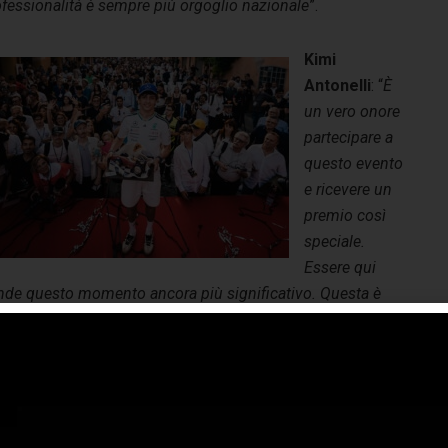
ofessionalità è sempre più orgoglio nazionale
”.
Kimi
Antonelli
: “
È
un vero onore
partecipare a
questo evento
e ricevere un
premio così
speciale.
Essere qui
rende questo momento ancora più significativo. Questa è
redibilmente grato di poterla condividere con tutti voi.
 mio fantastico team e a tutti coloro che oggi mi hanno
mento e la vostra fiducia in me hanno fatto la differenza e