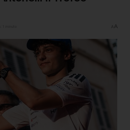
A
a: 1 minuto
A