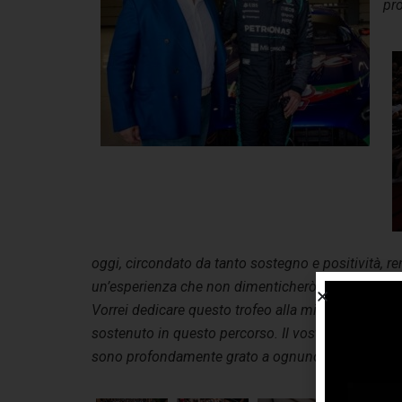
pr
oggi, circondato da tanto sostegno e positività, 
un’esperienza che non dimenticherò mai e sono inc
Vorrei dedicare questo trofeo alla mia famiglia, al
sostenuto in questo percorso. Il vostro incoraggia
sono profondamente grato a ognuno di voi
“.