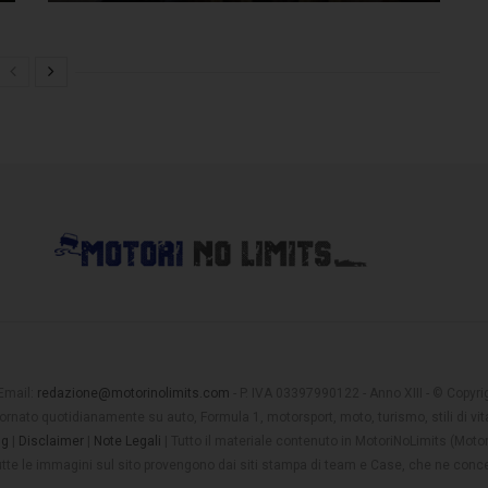
 Email:
redazione@motorinolimits.com
- P. IVA 03397990122 - Anno XIII - © Copyrigh
rnato quotidianamente su auto, Formula 1, motorsport, moto, turismo, stili di vita
ng
|
Disclaimer
|
Note Legali
| Tutto il materiale contenuto in MotoriNoLimits (Mot
 tutte le immagini sul sito provengono dai siti stampa di team e Case, che ne conce