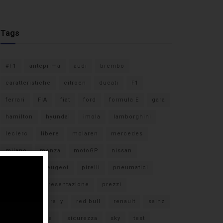
Tags
#F1
anteprima
audi
brembo
caratteristiche
citroen
ducati
F1
ferrari
FIA
fiat
ford
formula E
gara
hamilton
hyundai
imola
lamborghini
leclerc
libere
mclaren
mercedes
milano
monza
motoGP
nissan
orari TV
peugeot
pirelli
pneumatici
porsche
presentazione
prezzi
qualifiche
rally
red bull
renault
sainz
sebastian vettel
sicurezza
sky
test