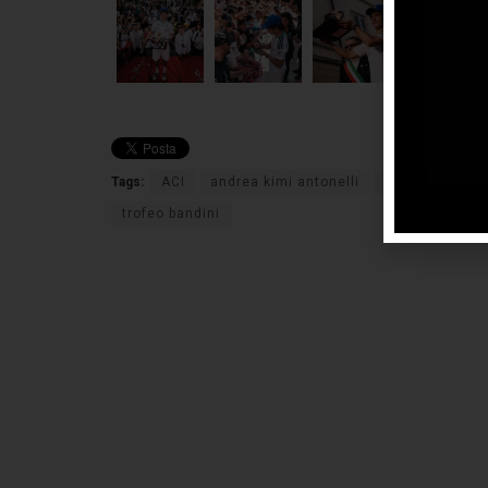
Tags:
ACI
andrea kimi antonelli
antonelli
br
trofeo bandini