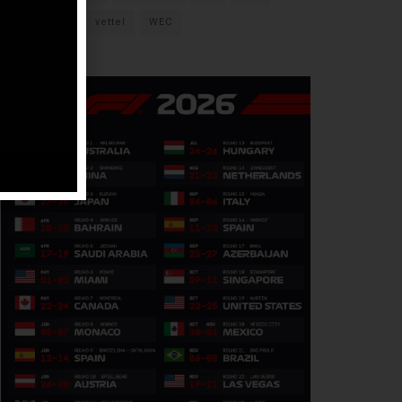
verstappen
vettel
WEC