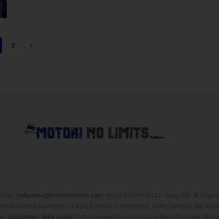
2
 Email:
redazione@motorinolimits.com
- P. IVA 03397990122 - Anno XIII - © Copyrigh
rnato quotidianamente su auto, Formula 1, motorsport, moto, turismo, stili di vita
ng
|
Disclaimer
|
Note Legali
| Tutto il materiale contenuto in MotoriNoLimits (Mot