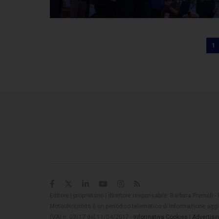
1
Editore | proprietario | direttore responsabile: Barbara Premoli -
MotoriNoLimits è un periodico telematico di informazione aggio
(VA) n. 03/17 del 11/04/2017 -
Informativa Cookies
|
Advertisi