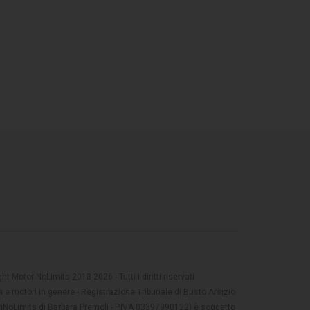
t MotoriNoLimits 2013-2026 - Tutti i diritti riservati
 e motori in genere - Registrazione Tribunale di Busto Arsizio
oriNoLimits di Barbara Premoli - P.IVA 03397990122) è soggetto