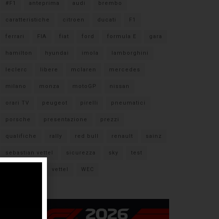
#F1
anteprima
audi
brembo
caratteristiche
citroen
ducati
F1
ferrari
FIA
fiat
ford
formula E
gara
hamilton
hyundai
imola
lamborghini
leclerc
libere
mclaren
mercedes
milano
monza
motoGP
nissan
orari TV
peugeot
pirelli
pneumatici
porsche
presentazione
prezzi
qualifiche
rally
red bull
renault
sainz
sebastian vettel
sicurezza
sky
test
verstappen
vettel
WEC