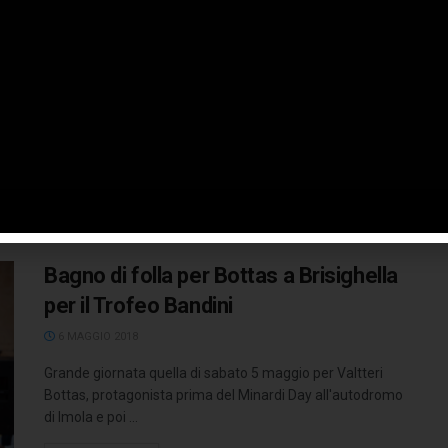
“Schumacher 50”
2 GENNAIO 2019
Si svolgerà domani, 3 gennaio, la presentazione della
mostra "Schumacher 50", con cui Filippo Di Mario celebra
i 50 anni ...
LEGGI TUTTO
Bagno di folla per Bottas a Brisighella
per il Trofeo Bandini
6 MAGGIO 2018
Grande giornata quella di sabato 5 maggio per Valtteri
Bottas, protagonista prima del Minardi Day all'autodromo
di Imola e poi ...