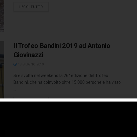
LEGGI TUTTO
Il Trofeo Bandini 2019 ad Antonio
Giovinazzi
18 GIUGNO 2019
Si è svolta nel weekend la 26° edizione del Trofeo
Bandini, che ha coinvolto oltre 15.000 persone e ha visto
...
LEGGI TUTTO
A Brisighella con Filippo Di Mario