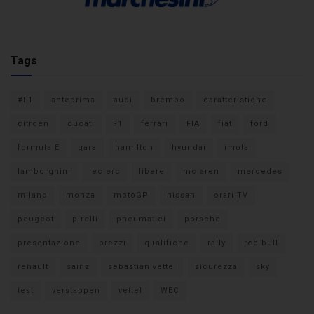
Tags
#F1
anteprima
audi
brembo
caratteristiche
citroen
ducati
F1
ferrari
FIA
fiat
ford
formula E
gara
hamilton
hyundai
imola
lamborghini
leclerc
libere
mclaren
mercedes
milano
monza
motoGP
nissan
orari TV
peugeot
pirelli
pneumatici
porsche
presentazione
prezzi
qualifiche
rally
red bull
renault
sainz
sebastian vettel
sicurezza
sky
test
verstappen
vettel
WEC