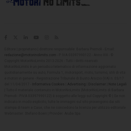
Editore | proprietario | direttore responsabile: Barbara Premoli - Email:
redazione@motorinolimits.com
- P. IVA 03397990122 - Anno XIII - ©
Copyright MotoriNoLimits 2013-2026 - Tutti i diritti riservati
MotoriNoLimits è un periodico telematico di informazione aggiornato
quotidianamente su auto, Formula 1, motorsport, moto, turismo, stili di vita
e motori in genere - Registrazione Tribunale di Busto Arsizio (VA) n. 03/17
del 11/04/2017 -
Informativa Cookies
|
Advertising
|
Disclaimer
|
Note Legali
| Tutto il materiale contenuto in MotoriNoLimits (MotoriNoLimits di Barbara
Premoli - P.IVA 03397990122) è soggetto alle leggi sul Copyright © | Se non
indicato in modo esplicito, tutte le immagini sul sito provengono dai siti
stampa di team e Case, che ne concedono la licenza per utilizzo editoriale
Webmaster: Stefano Boeri | Provider: Aruba Spa