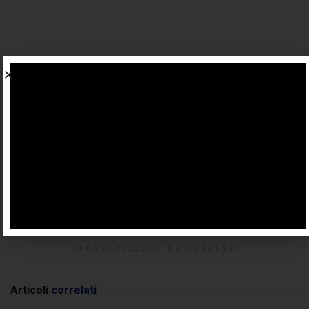
SPONSORIZZATO DA ADSENSE
Articoli
correlati