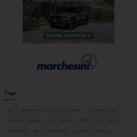
Tags
#F1
anteprima
audi
brembo
caratteristiche
citroen
ducati
F1
ferrari
FIA
fiat
ford
formula E
gara
hamilton
hyundai
imola