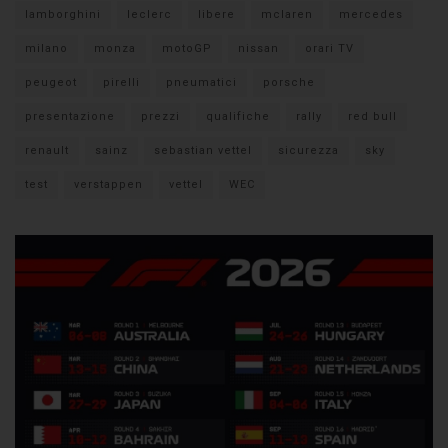
lamborghini
leclerc
libere
mclaren
mercedes
milano
monza
motoGP
nissan
orari TV
peugeot
pirelli
pneumatici
porsche
presentazione
prezzi
qualifiche
rally
red bull
renault
sainz
sebastian vettel
sicurezza
sky
test
verstappen
vettel
WEC