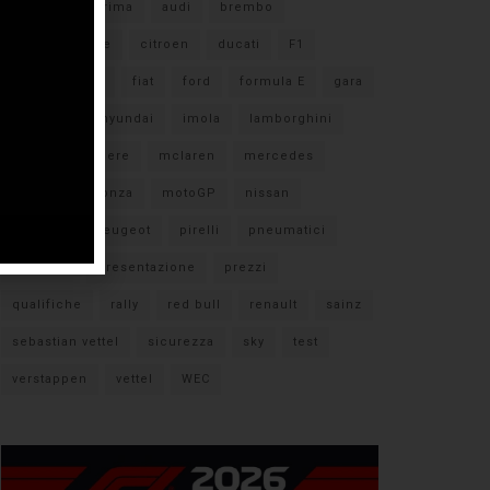
#F1
anteprima
audi
brembo
caratteristiche
citroen
ducati
F1
ferrari
FIA
fiat
ford
formula E
gara
hamilton
hyundai
imola
lamborghini
leclerc
libere
mclaren
mercedes
milano
monza
motoGP
nissan
orari TV
peugeot
pirelli
pneumatici
porsche
presentazione
prezzi
qualifiche
rally
red bull
renault
sainz
sebastian vettel
sicurezza
sky
test
verstappen
vettel
WEC