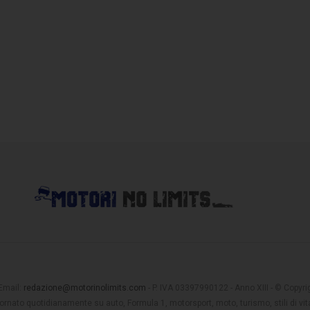
 Email:
redazione@motorinolimits.com
- P. IVA 03397990122 - Anno XIII - © Copyrigh
rnato quotidianamente su auto, Formula 1, motorsport, moto, turismo, stili di vita