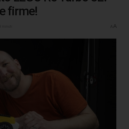
e firme!
A
3 minuti
A