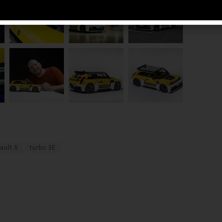
ault 5
turbo 3E