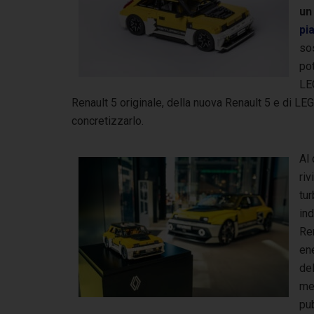
un
pi
so
po
LEG
Renault 5 originale, della nuova Renault 5 e di LEG
concretizzarlo.
Al 
riv
tur
ind
Ren
en
de
me
pub