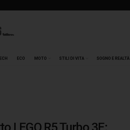
TECH
ECO
MOTO
STILI DI VITA
SOGNO E REALTÀ
etto LEGO R5 Turbo 3E: