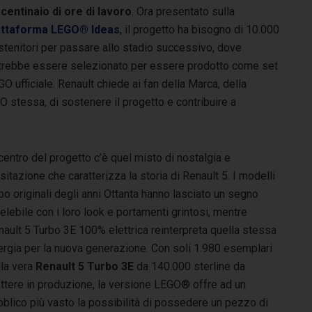
 centinaio di ore di lavoro
. Ora presentato sulla
attaforma LEGO® Ideas
, il progetto ha bisogno di 10.000
stenitori per passare allo stadio successivo, dove
trebbe essere selezionato per essere prodotto come set
O ufficiale. Renault chiede ai fan della Marca, della
O stessa, di sostenere il progetto e contribuire a
centro del progetto c’è quel misto di nostalgia e
isitazione che caratterizza la storia di Renault 5. I modelli
bo originali degli anni Ottanta hanno lasciato un segno
elebile con i loro look e portamenti grintosi, mentre
ault 5 Turbo 3E 100% elettrica reinterpreta quella stessa
ergia per la nuova generazione. Con soli 1.980 esemplari
lla vera
Renault 5 Turbo 3E
da 140.000 sterline da
ttere in produzione, la versione LEGO® offre ad un
blico più vasto la possibilità di possedere un pezzo di