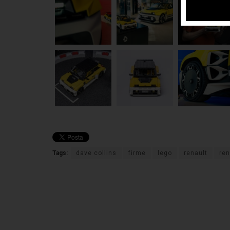
Tags:
dave collins
firme
lego
renault
ren