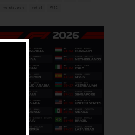
verstappen
vettel
WEC