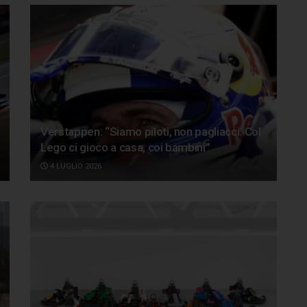
Verstappen: “Siamo piloti, non pagliacci. Col
Lego ci gioco a casa, coi bambini”
4 LUGLIO 2026