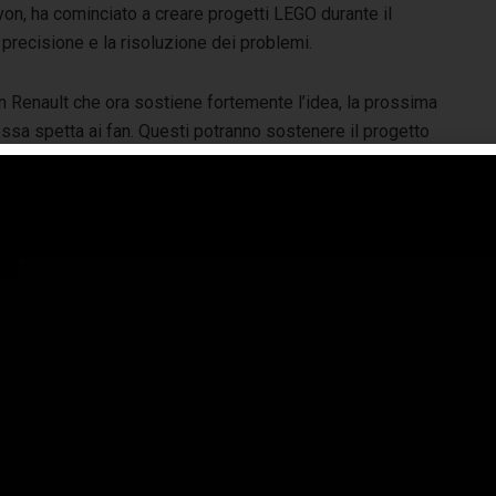
von, ha cominciato a creare progetti LEGO durante il
precisione e la risoluzione dei problemi.
n Renault che ora sostiene fortemente l’idea, la prossima
ssa spetta ai fan. Questi potranno sostenere il progetto
GO Renault 5 Turbo 3E sulla piattaforma LEGO Ideas,
utandolo a raggiungere i 10.000 voti necessari per essere
so ufficialmente in considerazione. Se l’iniziativa avrà
ccesso, questo progetto nato da una semplice passione
trasformerà in un set che gli appassionati di tutto il mondo
ranno costruire da soli. Per sostenere il progetto e
tribuire a dar vita al modello LEGO, i sostenitori dovranno
mere il proprio voto sulla
pagina di Dave
. Per maggiori
 la possibilità di prenotarla e personalizzarla:
5-turbo-3e.html