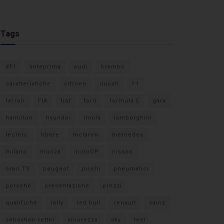
Tags
#F1
anteprima
audi
brembo
caratteristiche
citroen
ducati
F1
ferrari
FIA
fiat
ford
formula E
gara
hamilton
hyundai
imola
lamborghini
leclerc
libere
mclaren
mercedes
milano
monza
motoGP
nissan
orari TV
peugeot
pirelli
pneumatici
porsche
presentazione
prezzi
qualifiche
rally
red bull
renault
sainz
sebastian vettel
sicurezza
sky
test