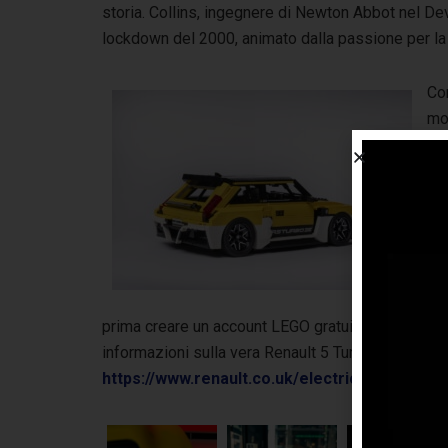
storia. Collins, ingegnere di Newton Abbot nel De
lockdown del 2000, animato dalla passione per la 
Co
mo
LE
ai
pre
su
si 
pot
con
prima creare un account LEGO gratuito e poi espri
informazioni sulla vera Renault 5 Turbo 3E ed avere
https://www.renault.co.uk/electric-vehicles/r