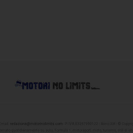
 Email:
redazione@motorinolimits.com
- P. IVA 03397990122 - Anno XIII - © Copyrigh
rnato quotidianamente su auto, Formula 1, motorsport, moto, turismo, stili di vita