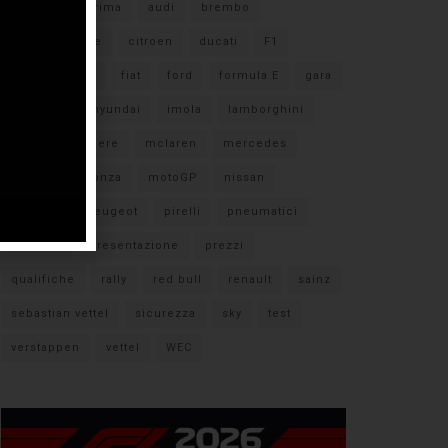
#F1
anteprima
audi
brembo
caratteristiche
citroen
ducati
F1
ferrari
FIA
fiat
ford
formula E
gara
hamilton
hyundai
imola
lamborghini
leclerc
libere
mclaren
mercedes
milano
monza
motoGP
nissan
orari TV
peugeot
pirelli
pneumatici
porsche
presentazione
prezzi
qualifiche
rally
red bull
renault
sainz
sebastian vettel
sicurezza
sky
test
verstappen
vettel
WEC