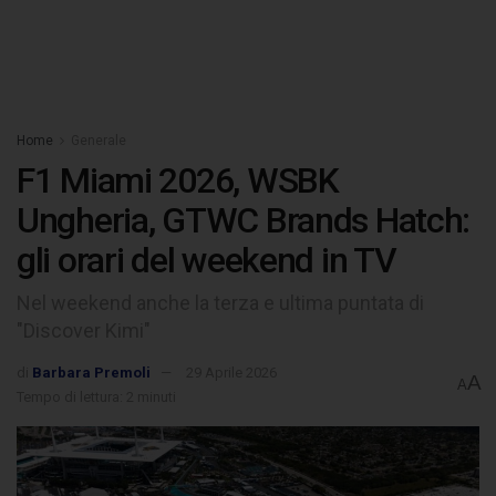
Home
Generale
F1 Miami 2026, WSBK
Ungheria, GTWC Brands Hatch:
gli orari del weekend in TV
Nel weekend anche la terza e ultima puntata di
"Discover Kimi"
di
Barbara Premoli
29 Aprile 2026
A
A
Tempo di lettura: 2 minuti