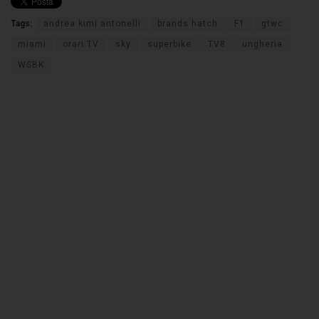
Tags:
andrea kimi antonelli
brands hatch
F1
gtwc
miami
orari TV
sky
superbike
TV8
ungheria
WSBK