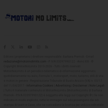
Editore | proprietario | direttore responsabile: Barbara Premoli - Email:
redazione@motorinolimits.com
- P. IVA 03397990122 - Anno XIII - ©
Copyright MotoriNoLimits 2013-2026 - Tutti i diritti riservati
MotoriNoLimits è un periodico telematico di informazione aggiornato
quotidianamente su auto, Formula 1, motorsport, moto, turismo, stili di vita
e motori in genere - Registrazione Tribunale di Busto Arsizio (VA) n. 03/17
del 11/04/2017 -
Informativa Cookies
|
Advertising
|
Disclaimer
|
Note Legali
| Tutto il materiale contenuto in MotoriNoLimits (MotoriNoLimits di Barbara
Premoli - P.IVA 03397990122) è soggetto alle leggi sul Copyright © | Se non
indicato in modo esplicito, tutte le immagini sul sito provengono dai siti
stampa di team e Case, che ne concedono la licenza per utilizzo editoriale