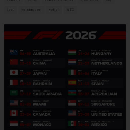
test
verstappen
vettel
WEC