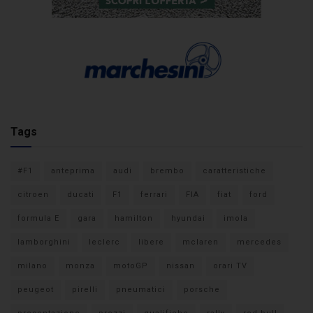
Tags
#F1
anteprima
audi
brembo
caratteristiche
citroen
ducati
F1
ferrari
FIA
fiat
ford
formula E
gara
hamilton
hyundai
imola
lamborghini
leclerc
libere
mclaren
mercedes
milano
monza
motoGP
nissan
orari TV
peugeot
pirelli
pneumatici
porsche