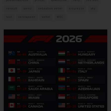
presentazione
prezzi
qualifiche
rally
red bull
renault
sainz
sebastian vettel
sicurezza
sky
test
verstappen
vettel
WEC