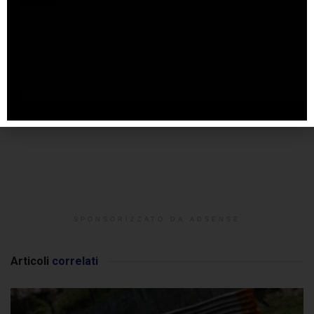
SPONSORIZZATO DA ADSENSE
Articoli
correlati