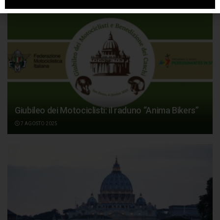
Giubileo dei Motociclisti: il raduno “Anima Bikers”
7 AGOSTO 2025