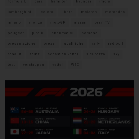
formula E
gara
hamilton
hyundai
imola
lamborghini
leclerc
libere
mclaren
mercedes
milano
monza
motoGP
nissan
orari TV
peugeot
pirelli
pneumatici
porsche
presentazione
prezzi
qualifiche
rally
red bull
renault
sainz
sebastian vettel
sicurezza
sky
test
verstappen
vettel
WEC