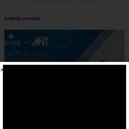
SPONSORIZZATO DA ADSENSE
Articoli
correlati
Rilastil e Fondazione ANT insieme per la
prevenzione oncologica
25 FEBBRAIO 2026