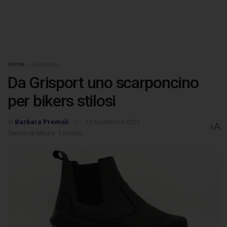
Home
Generale
Da Grisport uno scarponcino
per bikers stilosi
di
Barbara Premoli
13 Novembre 2025
A
A
Tempo di lettura: 1 minuto