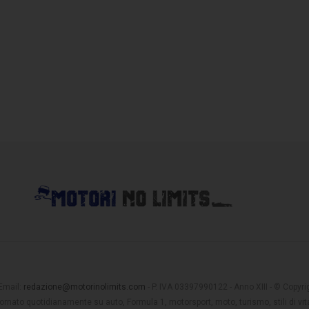
 Email:
redazione@motorinolimits.com
- P. IVA 03397990122 - Anno XIII - © Copyrigh
rnato quotidianamente su auto, Formula 1, motorsport, moto, turismo, stili di vita