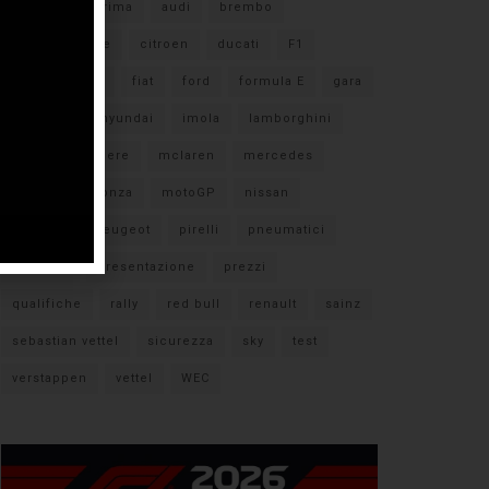
#F1
anteprima
audi
brembo
caratteristiche
citroen
ducati
F1
ferrari
FIA
fiat
ford
formula E
gara
hamilton
hyundai
imola
lamborghini
leclerc
libere
mclaren
mercedes
milano
monza
motoGP
nissan
orari TV
peugeot
pirelli
pneumatici
porsche
presentazione
prezzi
qualifiche
rally
red bull
renault
sainz
sebastian vettel
sicurezza
sky
test
verstappen
vettel
WEC