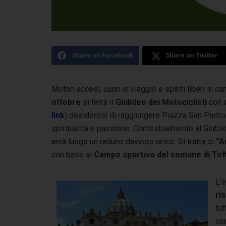
Share on Facebook
Share on Twitter
Motori accesi, cuori in viaggio e spiriti liberi in 
ottobre
si terrà il
Giubileo dei Motociclisti
con 
link
) desiderosi di raggiungere Piazza San Pietro 
spiritualità e passione. Contestualmente al Giubil
avrà luogo un raduno davvero unico. Si tratta di
“A
con base al
Campo sportivo del comune di Toffi
L’
ri
tut
con