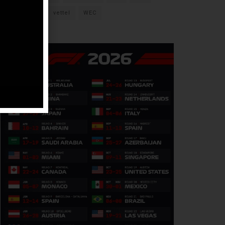
verstappen
vettel
WEC