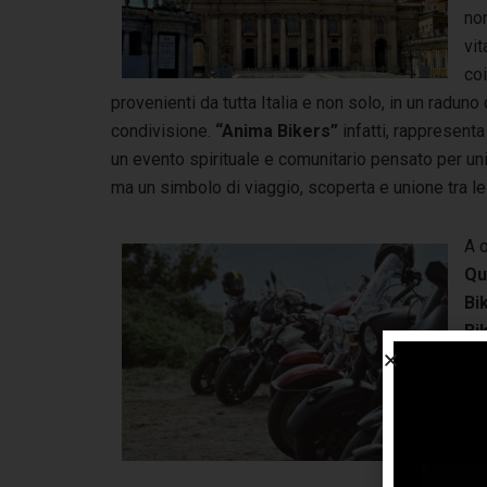
non
vit
co
provenienti da tutta Italia e non solo, in un raduno
condivisione.
“Anima Bikers”
infatti, rappresenta
un evento spirituale e comunitario pensato per un
ma un simbolo di viaggio, scoperta e unione tra l
A 
Qu
Bi
Bi
Po
Bik
ap
pr
pos