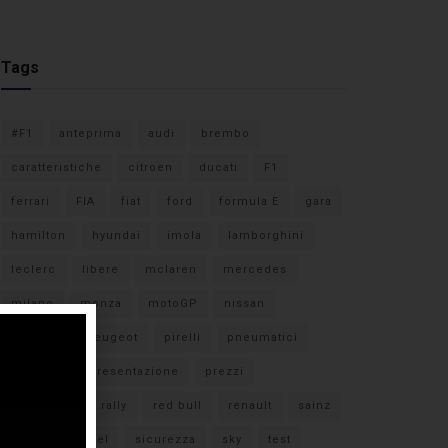
Tags
#F1
anteprima
audi
brembo
caratteristiche
citroen
ducati
F1
ferrari
FIA
fiat
ford
formula E
gara
hamilton
hyundai
imola
lamborghini
leclerc
libere
mclaren
mercedes
milano
monza
motoGP
nissan
orari TV
peugeot
pirelli
pneumatici
porsche
presentazione
prezzi
qualifiche
rally
red bull
renault
sainz
sebastian vettel
sicurezza
sky
test