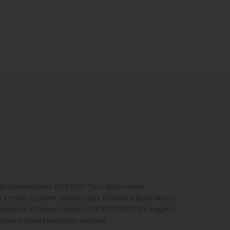
t MotoriNoLimits 2013-2026 - Tutti i diritti riservati
 e motori in genere - Registrazione Tribunale di Busto Arsizio
oriNoLimits di Barbara Premoli - P.IVA 03397990122) è soggetto
dono la licenza per utilizzo editoriale