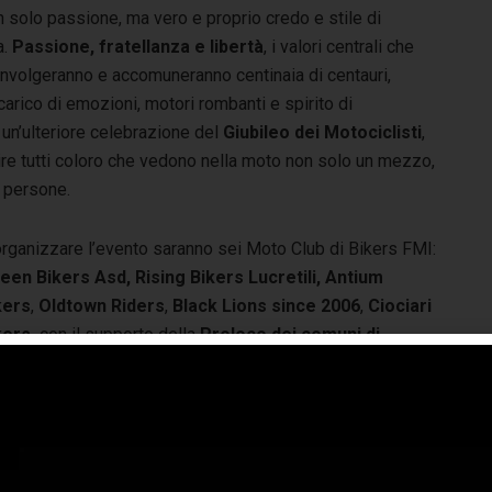
 solo passione, ma vero e proprio credo e stile di
a.
Passione, fratellanza e libertà
, i valori centrali che
involgeranno e accomuneranno centinaia di centauri,
 carico di emozioni, motori rombanti e spirito di
 un’ulteriore celebrazione del
Giubileo dei Motociclisti
,
ire tutti coloro che vedono nella moto non solo un mezzo,
e persone.
organizzare l’evento saranno sei Moto Club di Bikers FMI:
een Bikers Asd,
Rising Bikers Lucretili,
Antium
kers
,
Oldtown Riders
,
Black Lions since 2006
,
Ciociari
kers,
con il supporto della
Proloco dei comuni di
ggio Moiano e di Toffia.
Per partecipare ad Anima
ers sarà sufficiente
presentarsi sul posto.
L‘evento
rirà dal pomeriggio di
venerdì 3 ottobre
, quando sarà
evista una fase di
accoglienza dei partecipanti
con
sibilità di montare le tende in cui pernottare. Il
sabato