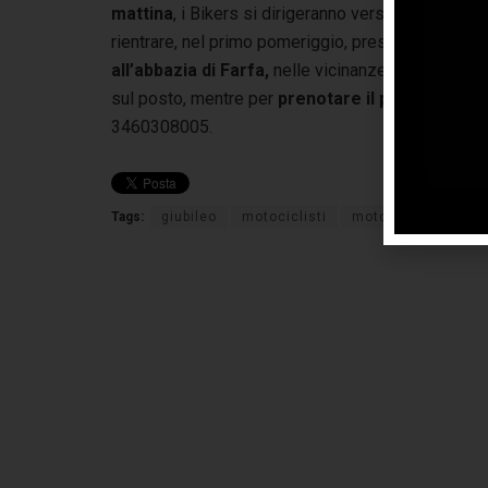
mattina
, i Bikers si dirigeranno verso
Piazza San
rientrare, nel primo pomeriggio, presso il luogo del
all’abbazia di Farfa,
nelle vicinanze del motorad
sul posto, mentre per
prenotare il pranzo
del s
3460308005.
Tags:
giubileo
motociclisti
motoraduno