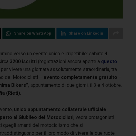
Share on WhatsApp
Share on Linkedin
cammino verso un evento unico e irripetibile: sabato
4
circa
3200 iscritti
(registrazioni ancora aperte a
questo
per vivere una giornata assolutamente straordinaria, tra
eo dei Motociclisti –
evento completamente gratuito
–
nima Bikers”
, appuntamento di due giorni, il 3 e 4 ottobre,
a (Rieti).
evento,
unico appuntamento collaterale ufficiale
spetto al Giubileo dei Motociclisti
, vedrà protagonisti
ti quegli amanti del motociclismo che si
traddistinguono per il loro modo di vivere le due ruote: