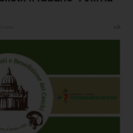
A
 3 minuti
A