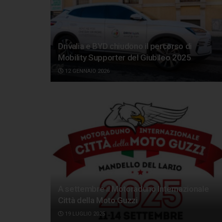
Drivalia e BYD chiudono il percorso di
Mobility Supporter del Giubileo 2025
12 GENNAIO 2026
A settembre il Motoraduno Internazionale
Città della Moto Guzzi
19 LUGLIO 2025