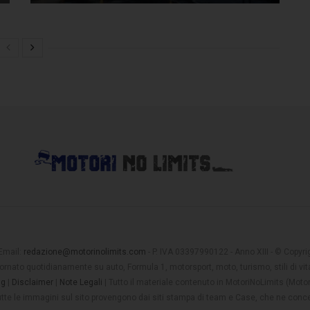
 Email:
redazione@motorinolimits.com
- P. IVA 03397990122 - Anno XIII - © Copyrigh
rnato quotidianamente su auto, Formula 1, motorsport, moto, turismo, stili di vita
ng
|
Disclaimer
|
Note Legali
| Tutto il materiale contenuto in MotoriNoLimits (Mot
 tutte le immagini sul sito provengono dai siti stampa di team e Case, che ne conce