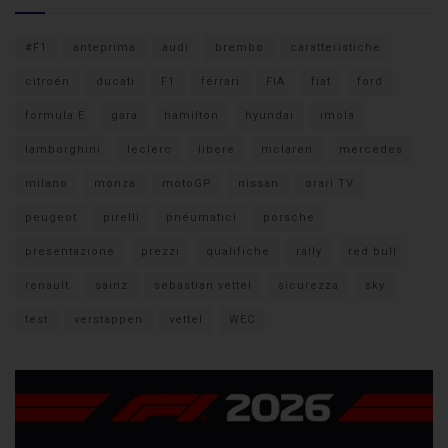
#F1
anteprima
audi
brembo
caratteristiche
citroen
ducati
F1
ferrari
FIA
fiat
ford
formula E
gara
hamilton
hyundai
imola
lamborghini
leclerc
libere
mclaren
mercedes
milano
monza
motoGP
nissan
orari TV
peugeot
pirelli
pneumatici
porsche
presentazione
prezzi
qualifiche
rally
red bull
renault
sainz
sebastian vettel
sicurezza
sky
test
verstappen
vettel
WEC