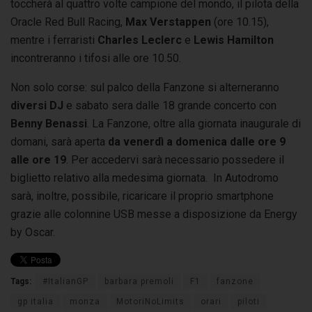
toccherà al quattro volte campione del mondo, il pilota della
Oracle Red Bull Racing,
Max Verstappen
(ore 10.15),
mentre i ferraristi
Charles Leclerc
e
Lewis Hamilton
incontreranno i tifosi alle ore 10.50.
Non solo corse: sul palco della Fanzone si alterneranno
diversi DJ
e sabato sera dalle 18 grande concerto con
Benny Benassi
. La Fanzone, oltre alla giornata inaugurale di
domani, sarà aperta
da venerdì a domenica dalle ore 9
alle ore 19
. Per accedervi sarà necessario possedere il
biglietto relativo alla medesima giornata. In Autodromo
sarà, inoltre, possibile, ricaricare il proprio smartphone
grazie alle colonnine USB messe a disposizione da Energy
by Oscar.
Tags:
#ItalianGP
barbara premoli
F1
fanzone
gp italia
monza
MotoriNoLimits
orari
piloti