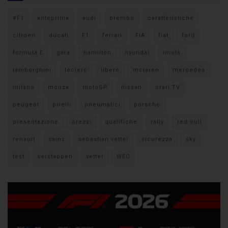
#F1
anteprima
audi
brembo
caratteristiche
citroen
ducati
F1
ferrari
FIA
fiat
ford
formula E
gara
hamilton
hyundai
imola
lamborghini
leclerc
libere
mclaren
mercedes
milano
monza
motoGP
nissan
orari TV
peugeot
pirelli
pneumatici
porsche
presentazione
prezzi
qualifiche
rally
red bull
renault
sainz
sebastian vettel
sicurezza
sky
test
verstappen
vettel
WEC