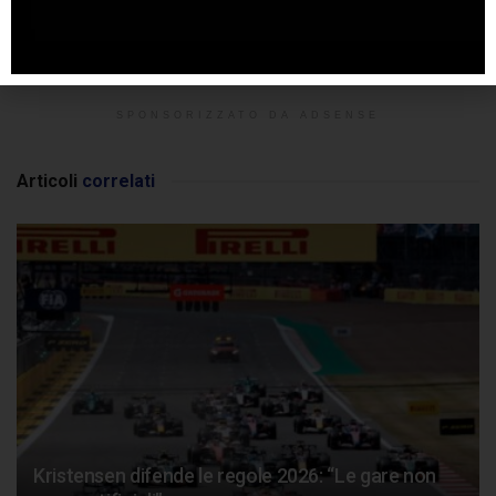
SPONSORIZZATO DA ADSENSE
Articoli
correlati
Kristensen difende le regole 2026: “Le gare non