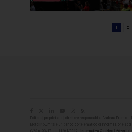
1
2
Editore | proprietario | direttore responsabile: Barbara Premoli -
MotoriNoLimits è un periodico telematico di informazione aggio
(VA) n. 03/17 del 11/04/2017 -
Informativa Cookies
|
Advertisi