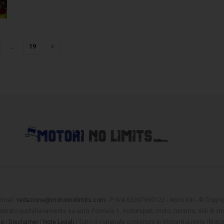
…
19
 Email:
redazione@motorinolimits.com
- P. IVA 03397990122 - Anno XIII - © Copyrigh
rnato quotidianamente su auto, Formula 1, motorsport, moto, turismo, stili di vita
ng
|
Disclaimer
|
Note Legali
| Tutto il materiale contenuto in MotoriNoLimits (Mot