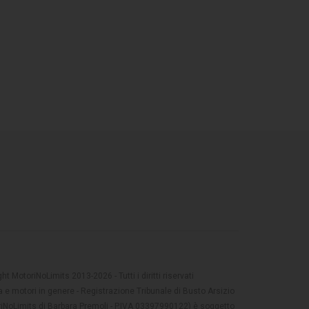
t MotoriNoLimits 2013-2026 - Tutti i diritti riservati
 e motori in genere - Registrazione Tribunale di Busto Arsizio
oriNoLimits di Barbara Premoli - P.IVA 03397990122) è soggetto