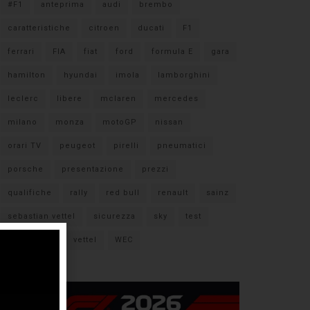
#F1
anteprima
audi
brembo
caratteristiche
citroen
ducati
F1
ferrari
FIA
fiat
ford
formula E
gara
hamilton
hyundai
imola
lamborghini
leclerc
libere
mclaren
mercedes
milano
monza
motoGP
nissan
orari TV
peugeot
pirelli
pneumatici
porsche
presentazione
prezzi
qualifiche
rally
red bull
renault
sainz
sebastian vettel
sicurezza
sky
test
verstappen
vettel
WEC