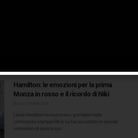
insieme fino a fine 2028
6 SETTEMBRE 2025
Durante il weekend del GP d'Italia a Monza, BWT Alpine
Formula One Team annuncia che Pierre Gasly ha
confermato il ...
LEGGI TUTTO
Hamilton: le emozioni per la prima
Monza in rosso e il ricordo di Niki
4 SETTEMBRE 2025
Lewis Hamilton ha incontrato i giornalisti nella
conferenza stampa FIA in cui ha raccontato le speciali
sensazioni di questo suo ...