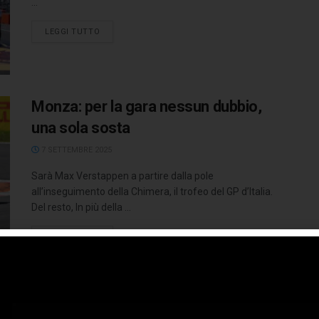
...
LEGGI TUTTO
Monza: per la gara nessun dubbio,
una sola sosta
7 SETTEMBRE 2025
Sarà Max Verstappen a partire dalla pole
all’inseguimento della Chimera, il trofeo del GP d’Italia.
Del resto, In più della ...
LEGGI TUTTO
Pierre Gasly e Alpine F1 Team