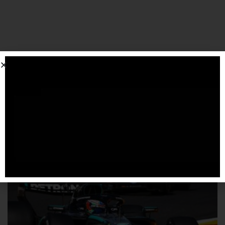
SPONSORIZZATO DA ADSENSE
Articoli
correlati