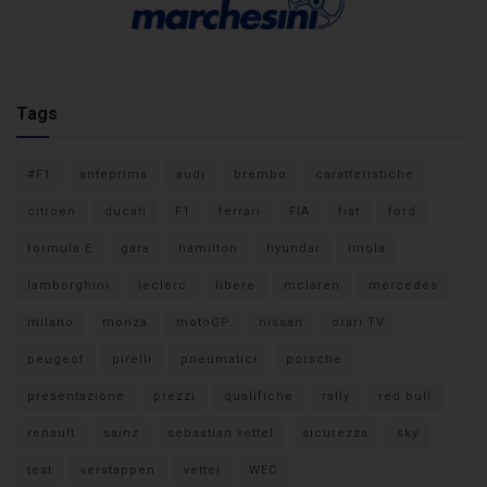
Tags
#F1
anteprima
audi
brembo
caratteristiche
citroen
ducati
F1
ferrari
FIA
fiat
ford
formula E
gara
hamilton
hyundai
imola
lamborghini
leclerc
libere
mclaren
mercedes
milano
monza
motoGP
nissan
orari TV
peugeot
pirelli
pneumatici
porsche
presentazione
prezzi
qualifiche
rally
red bull
renault
sainz
sebastian vettel
sicurezza
sky
test
verstappen
vettel
WEC