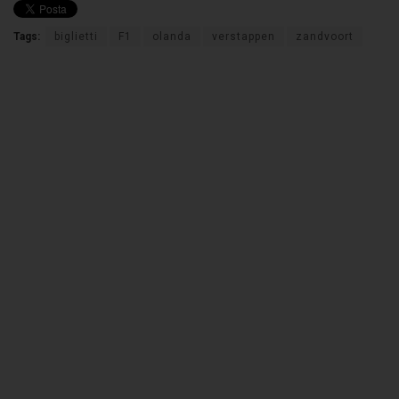
Tags:
biglietti
F1
olanda
verstappen
zandvoort