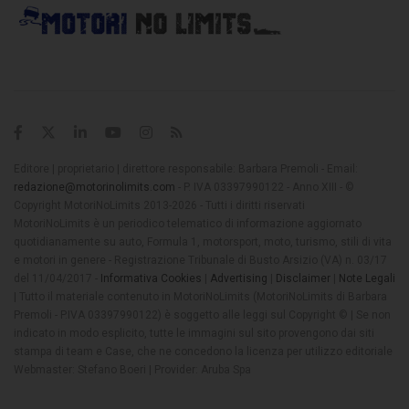
Editore | proprietario | direttore responsabile: Barbara Premoli - Email:
redazione@motorinolimits.com
- P. IVA 03397990122 - Anno XIII - ©
Copyright MotoriNoLimits 2013-2026 - Tutti i diritti riservati
MotoriNoLimits è un periodico telematico di informazione aggiornato
quotidianamente su auto, Formula 1, motorsport, moto, turismo, stili di vita
e motori in genere - Registrazione Tribunale di Busto Arsizio (VA) n. 03/17
del 11/04/2017 -
Informativa Cookies
|
Advertising
|
Disclaimer
|
Note Legali
| Tutto il materiale contenuto in MotoriNoLimits (MotoriNoLimits di Barbara
Premoli - P.IVA 03397990122) è soggetto alle leggi sul Copyright © | Se non
indicato in modo esplicito, tutte le immagini sul sito provengono dai siti
stampa di team e Case, che ne concedono la licenza per utilizzo editoriale
Webmaster: Stefano Boeri | Provider: Aruba Spa