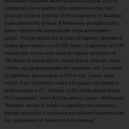
dell’evento rispecchia anche la difficile stagione 2025 di
Verstappen, con il quattro volte campione è ormai fuori
gioco per la corsa al quinto Titolo consecutivo. In Australia
è una storia molto diversa. A Melbourne, gli organizzatori
hanno risposto alla domanda alle stelle aumentando i
prezzi.
The Age
riporta che un pass di ingresso generale di
quattro giorni adesso costa 385 dollari, un aumento del 24%
rispetto allo scorso anno e più del doppio del prezzo di
189 dollari di cinque anni fa. Scelta che ha sollevato molte
critiche, con gli appassionati che lamentano che “
il sistema
di biglietteria sta rovinando il GP per tutti. I prezzi sono
ridicoli. È più economico volare a Singapore che andare a
Melbourne per la F1
“. Tuttavia, il CEO dell’Australian Grand
Prix Corporation, Travis Auld, ha difeso i prezzi, affermando:
“
Abbiamo cercato di trovare un equilibrio tra mantenere i
biglietti accessibili e continuare a migliorare l’esperienza dei
fan, rispondendo al livello record di interesse
“.