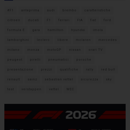
#F1
anteprima
audi
brembo
caratteristiche
citroen
ducati
F1
ferrari
FIA
fiat
ford
formula E
gara
hamilton
hyundai
imola
lamborghini
leclerc
libere
mclaren
mercedes
milano
monza
motoGP
nissan
orari TV
peugeot
pirelli
pneumatici
porsche
presentazione
prezzi
qualifiche
rally
red bull
renault
sainz
sebastian vettel
sicurezza
sky
test
verstappen
vettel
WEC