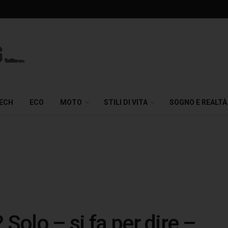
TECH
ECO
MOTO
STILI DI VITA
SOGNO E REALTÀ
 Solo – si fa per dire –