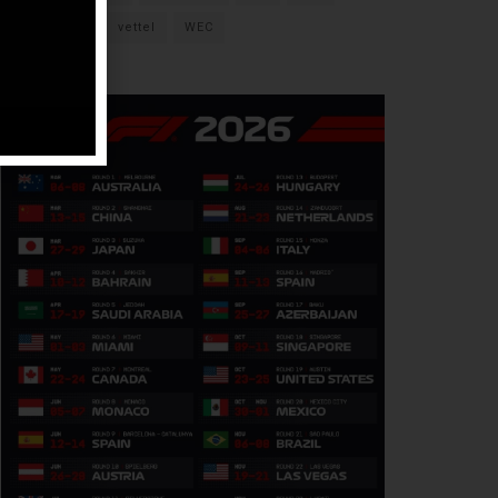
verstappen
vettel
WEC