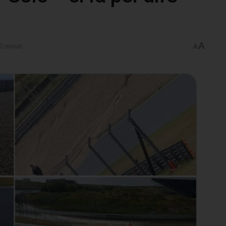
A
2 minuti
A