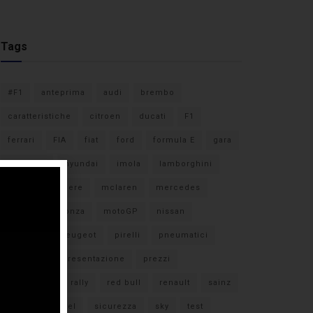
Tags
#F1
anteprima
audi
brembo
caratteristiche
citroen
ducati
F1
ferrari
FIA
fiat
ford
formula E
gara
hamilton
hyundai
imola
lamborghini
leclerc
libere
mclaren
mercedes
milano
monza
motoGP
nissan
orari TV
peugeot
pirelli
pneumatici
porsche
presentazione
prezzi
qualifiche
rally
red bull
renault
sainz
sebastian vettel
sicurezza
sky
test