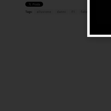
Tags:
alluvione
danni
F1
fake news
olan