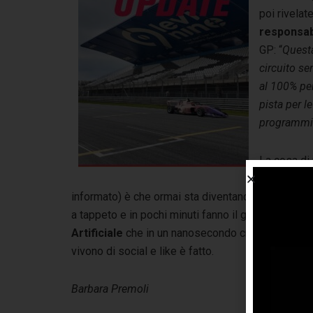
poi rivelat
responsabi
GP: “
Questa
circuito se
al 100% per
pista per l
programmi.
La cosa di 
preoccupan
informato) è che ormai sta diventando sempre più
a tappeto e in pochi minuti fanno il giro del mondo
Artificiale
che in un nanosecondo crea immagini a 
vivono di social e like è fatto.
Barbara Premoli