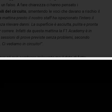
e un falso. A fare chiarezza ci hanno pensato i
li del circuito
, smentendo le voci che davano a rischio il
 mattina presto il nostro staff ha ispezionato l’intero il
nza rilevare danni. La superficie è asciutta, pulita e pronta
 correre. Infatti da questa mattina la F1 Academy è in
e sessioni di prove previste senza problemi, secondo
 Ci vediamo in circuito
!”.
per sé può sembrare irrilevante ma il dato di fatto
te per chi fa informazione (e per chi vuole essere
 diffuso pubblicare notizie fake che vengono poi riprese
. Per non parlare della
cosiddetta Intelligenza
comando. E il gioco degli ignoranti e dei perditempo che