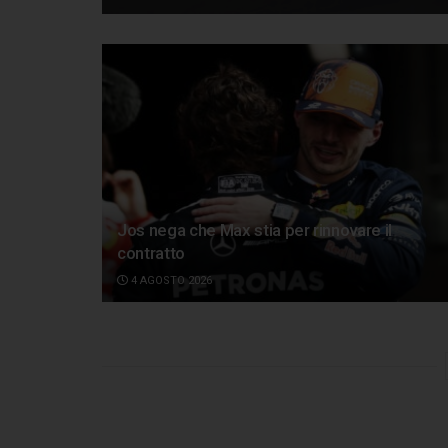
Jos nega che Max stia per rinnovare il
contratto
4 AGOSTO 2026