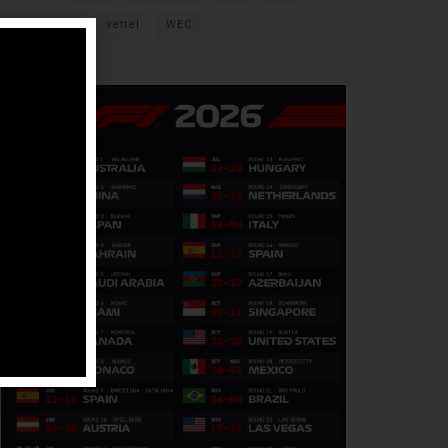
verstappen
vettel
WEC