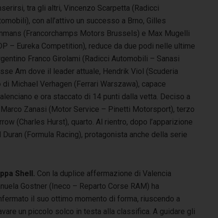
nserirsi, tra gli altri, Vincenzo Scarpetta (Radicci
omobili), con all’attivo un successo a Brno, Gilles
nmans (Francorchamps Motors Brussels) e Max Mugelli
DP – Eureka Competition), reduce da due podi nelle ultime
l’argentino Franco Girolami (Radicci Automobili – Sanasi
asse Am dove il leader attuale, Hendrik Viol (Scuderia
o di Michael Verhagen (Ferrari Warszawa), capace
lenciano e ora staccato di 14 punti dalla vetta. Deciso a
è Marco Zanasi (Motor Service – Pinetti Motorsport), terzo
row (Charles Hurst), quarto. Al rientro, dopo l’apparizione
l Duran (Formula Racing), protagonista anche della serie
ppa Shell.
Con la duplice affermazione di Valencia
nuela Gostner (Ineco – Reparto Corse RAM) ha
nfermato il suo ottimo momento di forma, riuscendo a
vare un piccolo solco in testa alla classifica. A guidare gli