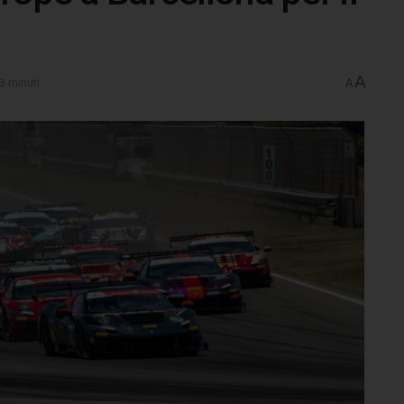
A
3 minuti
A