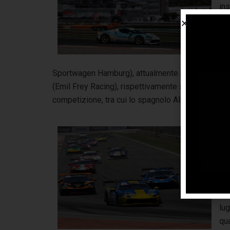
ins
Rac
deb
Ro
co
Sportwagen Hamburg), attualmente primo in class
(Emil Frey Racing), rispettivamente secondo e terzo,
competizione, tra cui lo spagnolo Alberto Duran (F
Pr
con
ses
po
all
Co
lug
qua