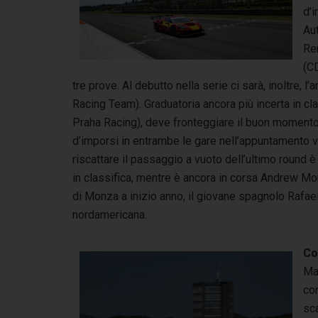
d’i
Aut
Re
(C
tre prove. Al debutto nella serie ci sarà, inoltre, 
Racing Team). Graduatoria ancora più incerta in cl
Praha Racing), deve fronteggiare il buon moment
d’imporsi in entrambe le gare nell’appuntamento va
riscattare il passaggio a vuoto dell’ultimo round 
in classifica, mentre è ancora in corsa Andrew Mor
di Monza a inizio anno, il giovane spagnolo Rafae
nordamericana.
Co
Ma
co
sca