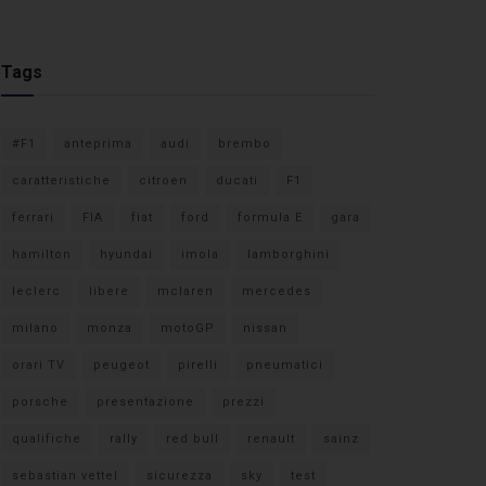
Tags
#F1
anteprima
audi
brembo
caratteristiche
citroen
ducati
F1
ferrari
FIA
fiat
ford
formula E
gara
hamilton
hyundai
imola
lamborghini
leclerc
libere
mclaren
mercedes
milano
monza
motoGP
nissan
orari TV
peugeot
pirelli
pneumatici
porsche
presentazione
prezzi
qualifiche
rally
red bull
renault
sainz
sebastian vettel
sicurezza
sky
test