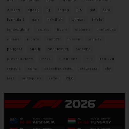
#F1
anteprima
audi
brembo
caratteristiche
citroen
ducati
F1
ferrari
FIA
fiat
ford
formula E
gara
hamilton
hyundai
imola
lamborghini
leclerc
libere
mclaren
mercedes
milano
monza
motoGP
nissan
orari TV
peugeot
pirelli
pneumatici
porsche
presentazione
prezzi
qualifiche
rally
red bull
renault
sainz
sebastian vettel
sicurezza
sky
test
verstappen
vettel
WEC