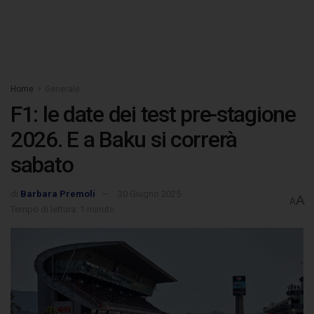
Home
Generale
F1: le date dei test pre-stagione
2026. E a Baku si correrà
sabato
di
Barbara Premoli
30 Giugno 2025
A
A
Tempo di lettura: 1 minuto