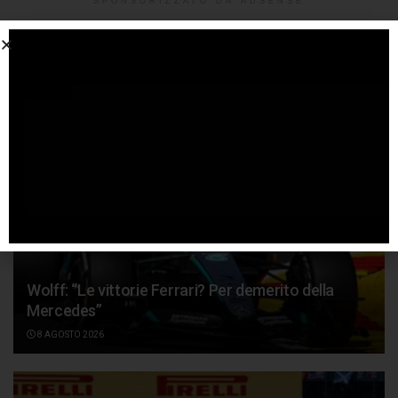
SPONSORIZZATO DA ADSENSE
Articoli
correlati
Wolff: “Le vittorie Ferrari? Per demerito della
Mercedes”
8 AGOSTO 2026