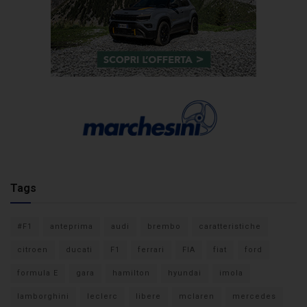
Tags
#F1
anteprima
audi
brembo
caratteristiche
citroen
ducati
F1
ferrari
FIA
fiat
ford
formula E
gara
hamilton
hyundai
imola
lamborghini
leclerc
libere
mclaren
mercedes