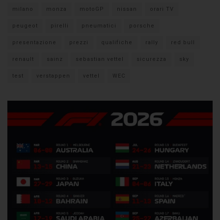
milano
monza
motoGP
nissan
orari TV
peugeot
pirelli
pneumatici
porsche
presentazione
prezzi
qualifiche
rally
red bull
renault
sainz
sebastian vettel
sicurezza
sky
test
verstappen
vettel
WEC