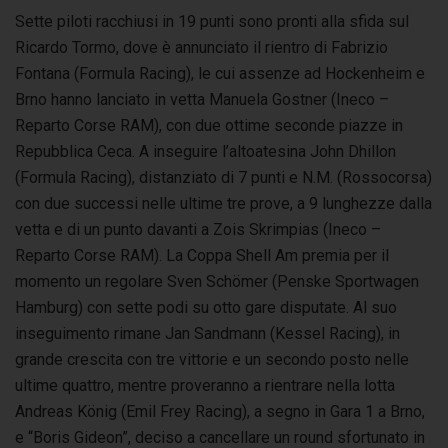
Sette piloti racchiusi in 19 punti sono pronti alla sfida sul
Ricardo Tormo, dove è annunciato il rientro di Fabrizio
Fontana (Formula Racing), le cui assenze ad Hockenheim e
Brno hanno lanciato in vetta Manuela Gostner (Ineco –
Reparto Corse RAM), con due ottime seconde piazze in
Repubblica Ceca. A inseguire l’altoatesina John Dhillon
(Formula Racing), distanziato di 7 punti e N.M. (Rossocorsa)
con due successi nelle ultime tre prove, a 9 lunghezze dalla
vetta e di un punto davanti a Zois Skrimpias (Ineco –
Reparto Corse RAM). La Coppa Shell Am premia per il
momento un regolare Sven Schömer (Penske Sportwagen
Hamburg) con sette podi su otto gare disputate. Al suo
inseguimento rimane Jan Sandmann (Kessel Racing), in
grande crescita con tre vittorie e un secondo posto nelle
ultime quattro, mentre proveranno a rientrare nella lotta
Andreas König (Emil Frey Racing), a segno in Gara 1 a Brno,
e “Boris Gideon”, deciso a cancellare un round sfortunato in