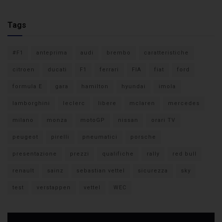
Tags
#F1
anteprima
audi
brembo
caratteristiche
citroen
ducati
F1
ferrari
FIA
fiat
ford
formula E
gara
hamilton
hyundai
imola
lamborghini
leclerc
libere
mclaren
mercedes
milano
monza
motoGP
nissan
orari TV
peugeot
pirelli
pneumatici
porsche
presentazione
prezzi
qualifiche
rally
red bull
renault
sainz
sebastian vettel
sicurezza
sky
test
verstappen
vettel
WEC