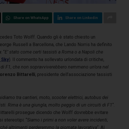
Share on WhatsApp
Share on Linkedin
Mercedes Toto Wolff. Quando gli è stato chiesto un
George Russell
a Barcellona, che Lando Norris ha definito
a
: “
E’ stato come certi tassisti a Roma o a Napoli che
i Sky
). Il commento ha sollevato un’ondata di critiche,
i di F1, che non sopravviverebbero nemmeno un’ora nel
orenzo Bittarelli
, presidente dell’associazione tassisti
idiamo tra cantieri, moto, scooter elettrici, autobus dei
isti. Rima è una giungla, molto peggio di un circuiti di F1
“.
Bittarelli prosegue dicendo che Wolff dovrebbe evitare
si stereotipi: “
Siamo i primi a non voler avere incidenti,
rché altrimenti perderemmo la giornata lavorativa
“. Al