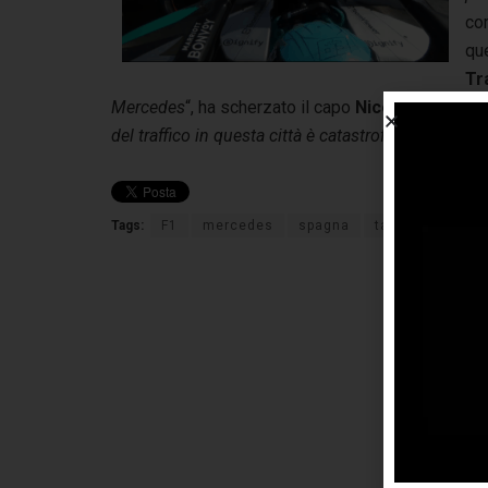
co
qu
Tr
Mercedes
“, ha scherzato il capo
Nicola di Giaco
del traffico in questa città è catastrofica. Ci vogl
Tags:
F1
mercedes
spagna
tassisti
taxi