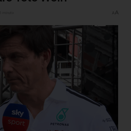
A
 1 minuto
A