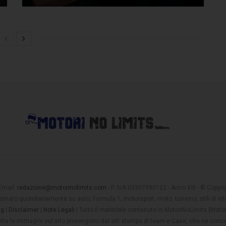
 Email:
redazione@motorinolimits.com
- P. IVA 03397990122 - Anno XIII - © Copyrigh
rnato quotidianamente su auto, Formula 1, motorsport, moto, turismo, stili di vita
ng
|
Disclaimer
|
Note Legali
| Tutto il materiale contenuto in MotoriNoLimits (Mot
 tutte le immagini sul sito provengono dai siti stampa di team e Case, che ne conce