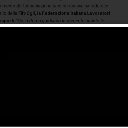
mmento dell’associazione tassisti romana ha fatto eco
ello della
Filt-Cgil, la Federazione Italiana Lavoratori
asporti
: “
Qui a Roma guidiamo lentamente quanto le
bbe
. “
Siamo i guidatori più abili tra tutti. Ma la situazione
iono 30 minuti per fare due chilometri
“.
wolff