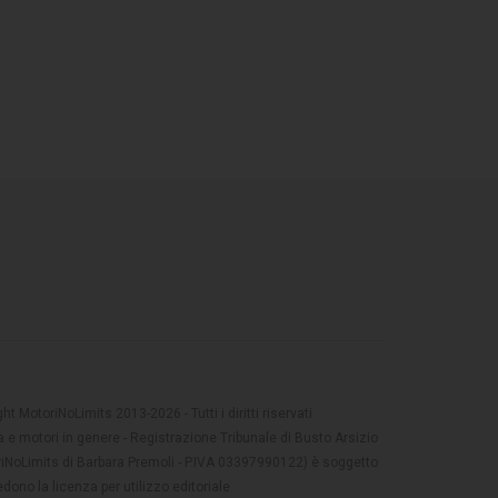
t MotoriNoLimits 2013-2026 - Tutti i diritti riservati
 e motori in genere - Registrazione Tribunale di Busto Arsizio
oriNoLimits di Barbara Premoli - P.IVA 03397990122) è soggetto
dono la licenza per utilizzo editoriale