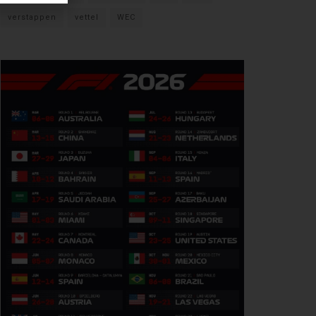
verstappen
vettel
WEC