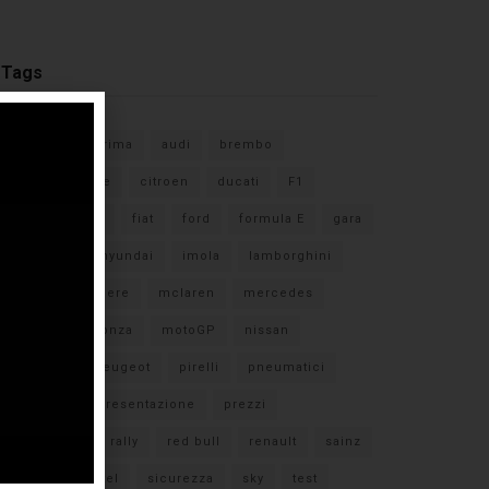
Tags
#F1
anteprima
audi
brembo
caratteristiche
citroen
ducati
F1
ferrari
FIA
fiat
ford
formula E
gara
hamilton
hyundai
imola
lamborghini
leclerc
libere
mclaren
mercedes
milano
monza
motoGP
nissan
orari TV
peugeot
pirelli
pneumatici
porsche
presentazione
prezzi
qualifiche
rally
red bull
renault
sainz
sebastian vettel
sicurezza
sky
test