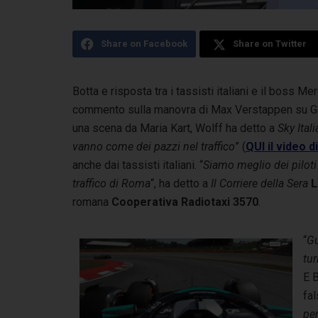
Share on Facebook
Share on Twitter
Botta e risposta tra i tassisti italiani e il boss 
commento sulla manovra di Max Verstappen su 
una scena da Maria Kart, Wolff ha detto a
Sky Itali
vanno come dei pazzi nel traffico
” (
QUI il video d
anche dai tassisti italiani. “
Siamo meglio dei pilot
traffico di Roma
“, ha detto a
Il Corriere della Sera
L
romana
Cooperativa Radiotaxi 3570
.
“
Gu
tur
E 
fal
pe