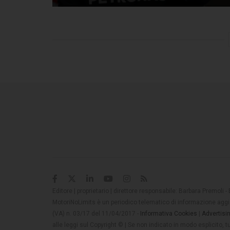
Editore | proprietario | direttore responsabile: Barbara Premoli -
MotoriNoLimits è un periodico telematico di informazione aggio
(VA) n. 03/17 del 11/04/2017 -
Informativa Cookies
|
Advertisi
alle leggi sul Copyright © | Se non indicato in modo esplicito,