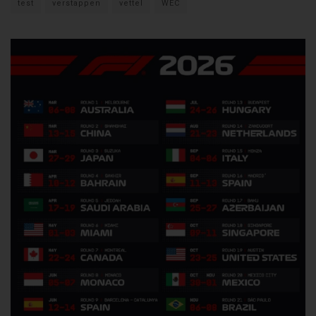
test
verstappen
vettel
WEC