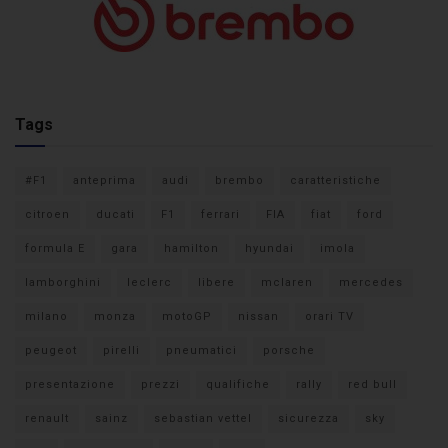
Tags
#F1
anteprima
audi
brembo
caratteristiche
citroen
ducati
F1
ferrari
FIA
fiat
ford
formula E
gara
hamilton
hyundai
imola
lamborghini
leclerc
libere
mclaren
mercedes
milano
monza
motoGP
nissan
orari TV
peugeot
pirelli
pneumatici
porsche
presentazione
prezzi
qualifiche
rally
red bull
renault
sainz
sebastian vettel
sicurezza
sky