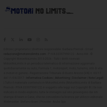
Editore | proprietario | direttore responsabile: Barbara Premoli - Email:
redazione@motorinolimits.com
- P. IVA 03397990122 - Anno XIII - ©
Copyright MotoriNoLimits 2013-2026 - Tutti i diritti riservati
MotoriNoLimits è un periodico telematico di informazione aggiornato
quotidianamente su auto, Formula 1, motorsport, moto, turismo, stili di vita
e motori in genere - Registrazione Tribunale di Busto Arsizio (VA) n. 03/17
del 11/04/2017 -
Informativa Cookies
|
Advertising
|
Disclaimer
|
Note Legali
| Tutto il materiale contenuto in MotoriNoLimits (MotoriNoLimits di Barbara
Premoli - P.IVA 03397990122) è soggetto alle leggi sul Copyright © | Se non
indicato in modo esplicito, tutte le immagini sul sito provengono dai siti
stampa di team e Case, che ne concedono la licenza per utilizzo editoriale
Webmaster: Stefano Boeri | Provider: Aruba Spa