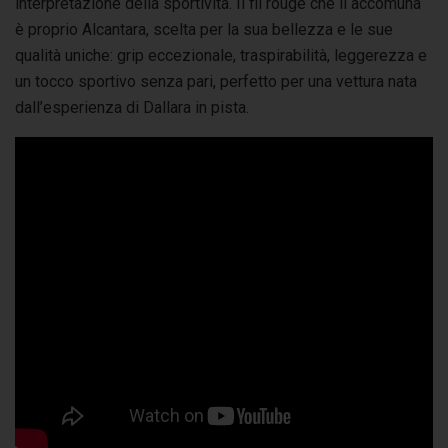
interpretazione della sportività. Il fil rouge che li accomuna
è proprio Alcantara, scelta per la sua bellezza e le sue
qualità uniche: grip eccezionale, traspirabilità, leggerezza e
un tocco sportivo senza pari, perfetto per una vettura nata
dall’esperienza di Dallara in pista.