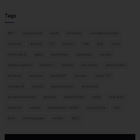
Tags
#F1
anteprima
audi
brembo
caratteristiche
citroen
ducati
F1
ferrari
FIA
fiat
ford
formula E
gara
hamilton
hyundai
imola
lamborghini
leclerc
libere
mclaren
mercedes
milano
monza
motoGP
nissan
orari TV
peugeot
pirelli
pneumatici
porsche
presentazione
prezzi
qualifiche
rally
red bull
renault
sainz
sebastian vettel
sicurezza
sky
test
verstappen
vettel
WEC