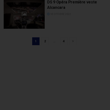
DS 9 Opéra Première veste
Alcancara
18 OTTOBRE 2022
1
2
…
4