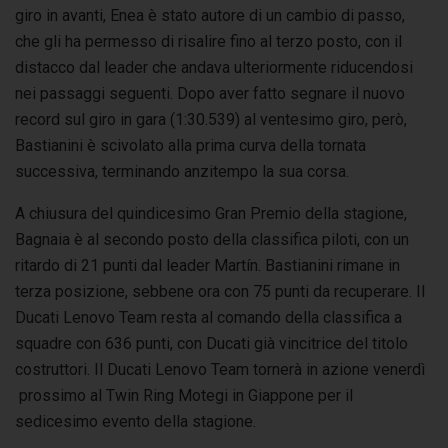
giro in avanti, Enea è stato autore di un cambio di passo,
che gli ha permesso di risalire fino al terzo posto, con il
distacco dal leader che andava ulteriormente riducendosi
nei passaggi seguenti. Dopo aver fatto segnare il nuovo
record sul giro in gara (1:30.539) al ventesimo giro, però,
Bastianini è scivolato alla prima curva della tornata
successiva, terminando anzitempo la sua corsa.
A chiusura del quindicesimo Gran Premio della stagione,
Bagnaia è al secondo posto della classifica piloti, con un
ritardo di 21 punti dal leader Martín. Bastianini rimane in
terza posizione, sebbene ora con 75 punti da recuperare. Il
Ducati Lenovo Team resta al comando della classifica a
squadre con 636 punti, con Ducati già vincitrice del titolo
costruttori. Il Ducati Lenovo Team tornerà in azione venerdì
prossimo al Twin Ring Motegi in Giappone per il
sedicesimo evento della stagione.