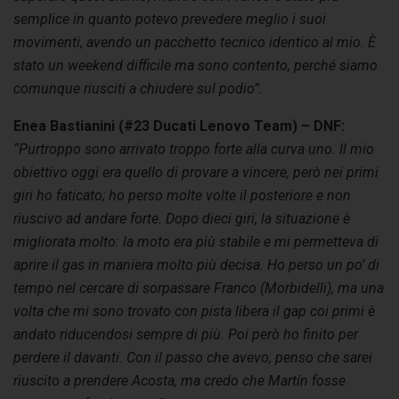
semplice in quanto potevo prevedere meglio i suoi
movimenti, avendo un pacchetto tecnico identico al mio. È
stato un weekend difficile ma sono contento, perché siamo
comunque riusciti a chiudere sul podio”.
Enea Bastianini (#23 Ducati Lenovo Team) – DNF:
“Purtroppo sono arrivato troppo forte alla curva uno. Il mio
obiettivo oggi era quello di provare a vincere, però nei primi
giri ho faticato; ho perso molte volte il posteriore e non
riuscivo ad andare forte. Dopo dieci giri, la situazione è
migliorata molto: la moto era più stabile e mi permetteva di
aprire il gas in maniera molto più decisa. Ho perso un po’ di
tempo nel cercare di sorpassare Franco (Morbidelli), ma una
volta che mi sono trovato con pista libera il gap coi primi è
andato riducendosi sempre di più. Poi però ho finito per
perdere il davanti. Con il passo che avevo, penso che sarei
riuscito a prendere Acosta, ma credo che Martín fosse