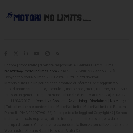
Editore | proprietario | direttore responsabile: Barbara Premoli - Email:
redazione@motorinolimits.com
- P. IVA 03397990122 - Anno XIII - ©
Copyright MotoriNoLimits 2013-2026 - Tutti i diritti riservati
MotoriNoLimits è un periodico telematico di informazione aggiornato
quotidianamente su auto, Formula 1, motorsport, moto, turismo, stili di vita
e motori in genere - Registrazione Tribunale di Busto Arsizio (VA) n. 03/17
del 11/04/2017 -
Informativa Cookies
|
Advertising
|
Disclaimer
|
Note Legali
| Tutto il materiale contenuto in MotoriNoLimits (MotoriNoLimits di Barbara
Premoli - P.IVA 03397990122) è soggetto alle leggi sul Copyright © | Se non
indicato in modo esplicito, tutte le immagini sul sito provengono dai siti
stampa di team e Case, che ne concedono la licenza per utilizzo editoriale
Webmaster: Stefano Boeri | Provider: Aruba Spa