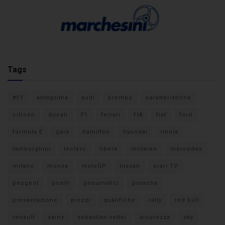
Tags
#F1
anteprima
audi
brembo
caratteristiche
citroen
ducati
F1
ferrari
FIA
fiat
ford
formula E
gara
hamilton
hyundai
imola
lamborghini
leclerc
libere
mclaren
mercedes
milano
monza
motoGP
nissan
orari TV
peugeot
pirelli
pneumatici
porsche
presentazione
prezzi
qualifiche
rally
red bull
renault
sainz
sebastian vettel
sicurezza
sky