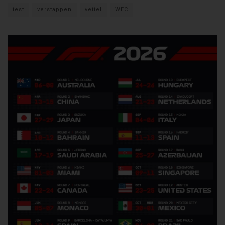
test
verstappen
vettel
WEC