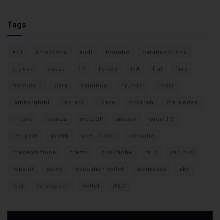
Tags
#F1
anteprima
audi
brembo
caratteristiche
citroen
ducati
F1
ferrari
FIA
fiat
ford
formula E
gara
hamilton
hyundai
imola
lamborghini
leclerc
libere
mclaren
mercedes
milano
monza
motoGP
nissan
orari TV
peugeot
pirelli
pneumatici
porsche
presentazione
prezzi
qualifiche
rally
red bull
renault
sainz
sebastian vettel
sicurezza
sky
test
verstappen
vettel
WEC