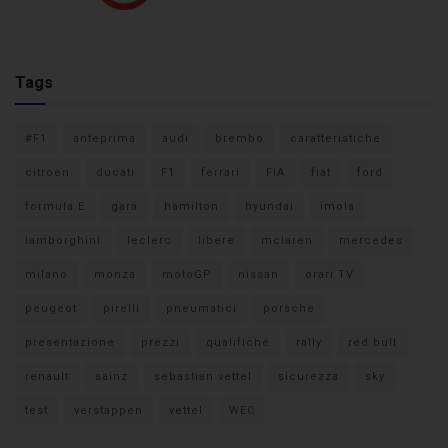
Tags
#F1
anteprima
audi
brembo
caratteristiche
citroen
ducati
F1
ferrari
FIA
fiat
ford
formula E
gara
hamilton
hyundai
imola
lamborghini
leclerc
libere
mclaren
mercedes
milano
monza
motoGP
nissan
orari TV
peugeot
pirelli
pneumatici
porsche
presentazione
prezzi
qualifiche
rally
red bull
renault
sainz
sebastian vettel
sicurezza
sky
test
verstappen
vettel
WEC