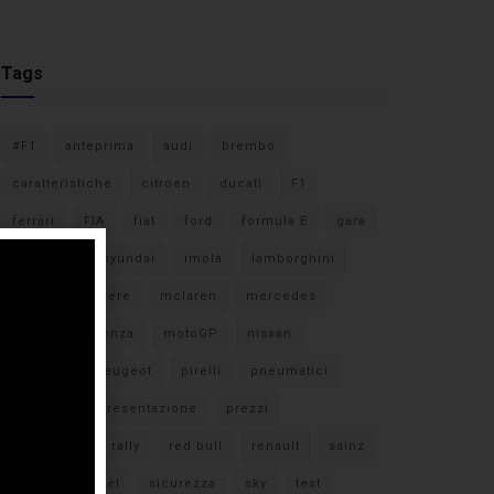
Tags
#F1
anteprima
audi
brembo
caratteristiche
citroen
ducati
F1
ferrari
FIA
fiat
ford
formula E
gara
hamilton
hyundai
imola
lamborghini
leclerc
libere
mclaren
mercedes
milano
monza
motoGP
nissan
orari TV
peugeot
pirelli
pneumatici
porsche
presentazione
prezzi
qualifiche
rally
red bull
renault
sainz
sebastian vettel
sicurezza
sky
test