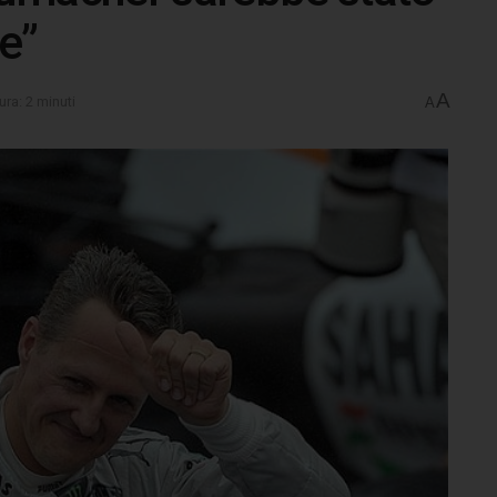
e”
A
ura: 2 minuti
A