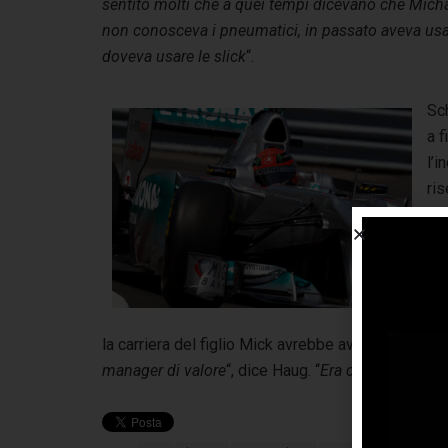
sentito molti che a quei tempi dicevano che Michael
non conosceva i pneumatici, in passato aveva usato
doveva usare le slick
“.
Sch
a 
l’i
ris
Mi
sem
aiu
me
ma
la carriera del figlio Mick avrebbe avuto più succ
manager di valore
“, dice Haug. “
Era così preciso m