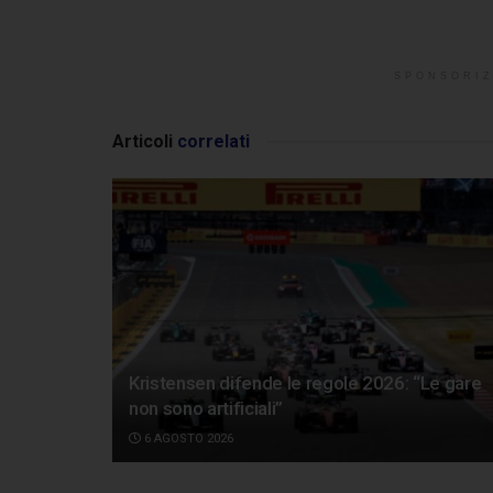
SPONSORIZ
Articoli
correlati
Kristensen difende le regole 2026: “Le gare
non sono artificiali”
6 AGOSTO 2026