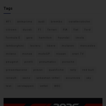
Tags
#F1
anteprima
audi
brembo
caratteristiche
citroen
ducati
F1
ferrari
FIA
fiat
ford
formula E
gara
hamilton
hyundai
imola
lamborghini
leclerc
libere
mclaren
mercedes
milano
monza
motoGP
nissan
orari TV
peugeot
pirelli
pneumatici
porsche
presentazione
prezzi
qualifiche
rally
red bull
renault
sainz
sebastian vettel
sicurezza
sky
test
verstappen
vettel
WEC