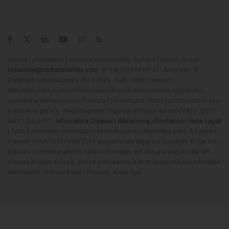
Editore | proprietario | direttore responsabile: Barbara Premoli - Email:
redazione@motorinolimits.com
- P. IVA 03397990122 - Anno XIII - ©
Copyright MotoriNoLimits 2013-2026 - Tutti i diritti riservati
MotoriNoLimits è un periodico telematico di informazione aggiornato
quotidianamente su auto, Formula 1, motorsport, moto, turismo, stili di vita
e motori in genere - Registrazione Tribunale di Busto Arsizio (VA) n. 03/17
del 11/04/2017 -
Informativa Cookies
|
Advertising
|
Disclaimer
|
Note Legali
| Tutto il materiale contenuto in MotoriNoLimits (MotoriNoLimits di Barbara
Premoli - P.IVA 03397990122) è soggetto alle leggi sul Copyright © | Se non
indicato in modo esplicito, tutte le immagini sul sito provengono dai siti
stampa di team e Case, che ne concedono la licenza per utilizzo editoriale
Webmaster: Stefano Boeri | Provider: Aruba Spa