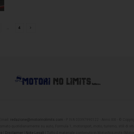
…
4
 Email:
redazione@motorinolimits.com
- P. IVA 03397990122 - Anno XIII - © Copyrigh
rnato quotidianamente su auto, Formula 1, motorsport, moto, turismo, stili di vita
ng
|
Disclaimer
|
Note Legali
| Tutto il materiale contenuto in MotoriNoLimits (Mot