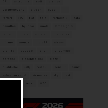
#F1
anteprima
audi
brembo
caratteristiche
citroen
ducati
F1
ferrari
FIA
fiat
ford
formula E
gara
hamilton
hyundai
imola
lamborghini
leclerc
libere
mclaren
mercedes
milano
monza
motoGP
nissan
orari TV
peugeot
pirelli
pneumatici
porsche
presentazione
prezzi
qualifiche
rally
red bull
renault
sainz
sebastian vettel
sicurezza
sky
test
verstappen
vettel
WEC