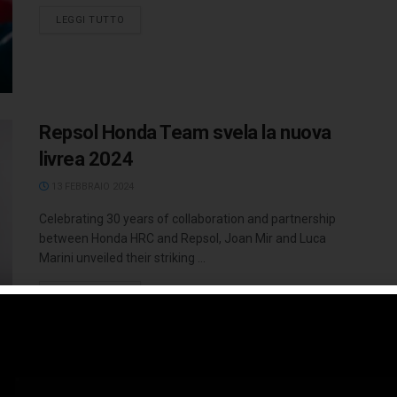
LEGGI TUTTO
Repsol Honda Team svela la nuova
livrea 2024
13 FEBBRAIO 2024
Celebrating 30 years of collaboration and partnership
between Honda HRC and Repsol, Joan Mir and Luca
Marini unveiled their striking ...
LEGGI TUTTO
Contratto biennale per Luca Marini