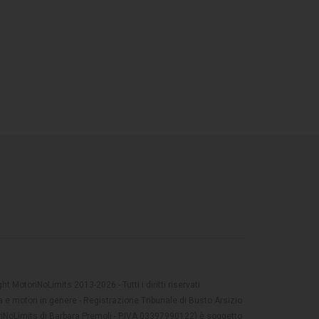
t MotoriNoLimits 2013-2026 - Tutti i diritti riservati
 e motori in genere - Registrazione Tribunale di Busto Arsizio
oriNoLimits di Barbara Premoli - P.IVA 03397990122) è soggetto