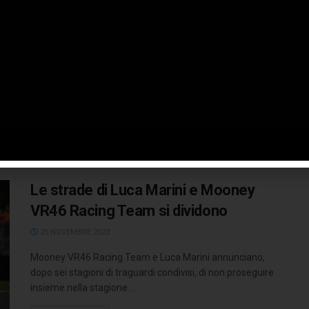
con HRC
27 NOVEMBRE 2023
A poche ore dalla commozione per l'addio di Marc
Marquez dopo 11 anni insieme, Honda Racing
Corporation annuncia l'ingaggio di ...
LEGGI TUTTO
Le strade di Luca Marini e Mooney
VR46 Racing Team si dividono
25 NOVEMBRE 2023
Mooney VR46 Racing Team e Luca Marini annunciano,
dopo sei stagioni di traguardi condivisi, di non proseguire
insieme nella stagione ...