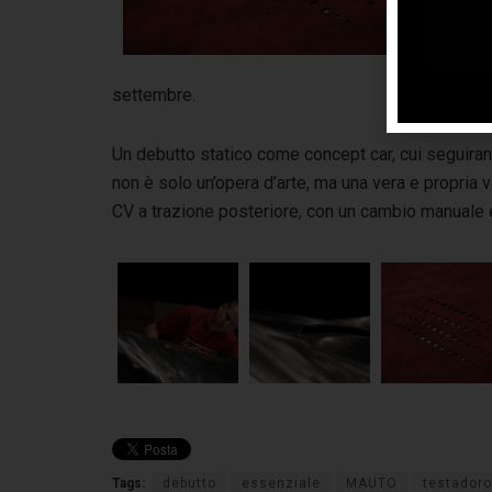
de
Re
de
settembre.
Un debutto statico come concept car, cui seguiran
non è solo un’opera d’arte, ma una vera e propria v
CV a trazione posteriore, con un cambio manuale e
Tags:
debutto
essenziale
MAUTO
testadoro