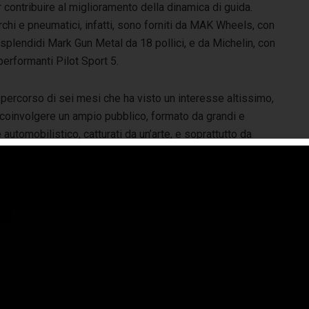
 contribuire al miglioramento della dinamica di guida.
chi e pneumatici, infatti, sono forniti da MAK Wheels, con
 splendidi Mark Gun Metal da 18 pollici, e da Michelin, con
performanti Pilot Sport 5.
percorso di sei mesi che ha visto un interesse altissimo,
coinvolgere un ampio pubblico, formato da grandi e
 automobilistico, catturati da un’arte, e soprattutto da
e ha visto in Torino una delle massime espressioni a
e detto, siamo giunti alle ultime settimane di
orazione, gli ultimi giorni per assistere dal vivo alla
ellazione di una vettura secondo i canoni delle “boite”
inesi, un’occasione più unica che rara che si protrarrà fino
24 settembre, giorno nel quale il modello di stile della
stadoro Essenziale uscirà dalle porte del Museo per