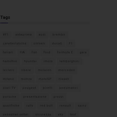
Tags
#F1
anteprima
audi
brembo
caratteristiche
citroen
ducati
F1
ferrari
FIA
fiat
ford
formula E
gara
hamilton
hyundai
imola
lamborghini
leclerc
libere
mclaren
mercedes
milano
monza
motoGP
nissan
orari TV
peugeot
pirelli
pneumatici
porsche
presentazione
prezzi
qualifiche
rally
red bull
renault
sainz
sebastian vettel
sicurezza
sky
test