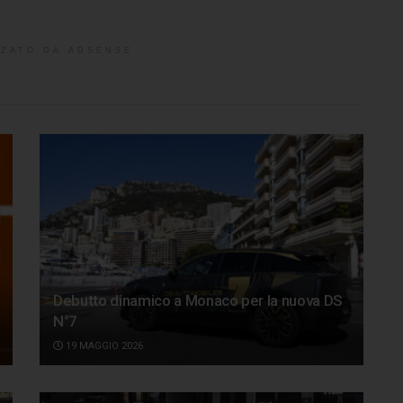
ZATO DA ADSENSE
Debutto dinamico a Monaco per la nuova DS
N°7
19 MAGGIO 2026