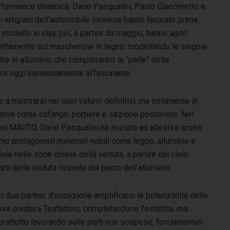
rformance dinamica. Dario Pasqualini, Paolo Giacometto e
ri artigiani dell’automobile torinese hanno lavorato prima
 modello in clay, poi, a partire da maggio, hanno agito
rettamente sul mascherone in legno, modellando le singole
tre in alluminio che comporranno la “pelle” della
ora oggi tremendamente affascinante.
ato a mostrarsi nei suoi volumi definitivi, ma solamente in
itive come cofango, portiere e sezione posteriore. Nel
 nel MAUTO, Dario Pasqualini ha iniziato ad allestire anche
mo protagonisti materiali nobili come legno, alluminio e
le nelle zone chiave della vettura, a partire dal cielo
arti della seduta ricavata dal pieno dell’alluminio.
ri due partner d’eccezione amplificano le potenzialità della
ova creatura Testadoro, completandone l’estetica, ma
prattutto lavorando sulle parti non sospese, fondamentali