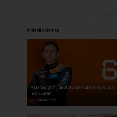
SPONSORIZ
Articoli
correlati
A Barcellona il debutto in F1 di Fornaroli con
la McLaren
10 GIUGNO 2026