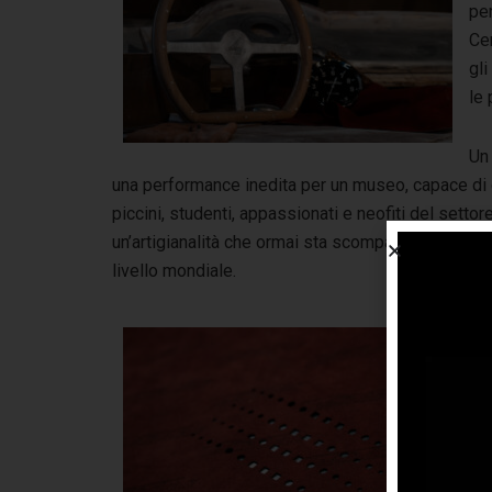
per
Cer
gli
le 
Un 
una performance inedita per un museo, capace di 
piccini, studenti, appassionati e neofiti del settore
un’artigianalità che ormai sta scomparendo, ma ch
livello mondiale.
Com
lav
mod
tor
al 
Te