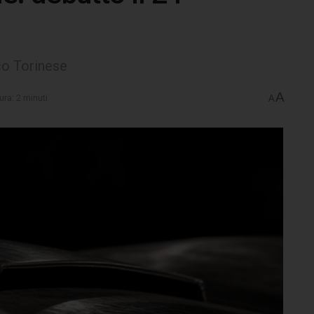
sco Torinese
A
ura: 2 minuti
A