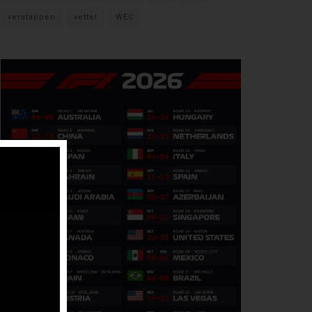
verstappen
vettel
WEC