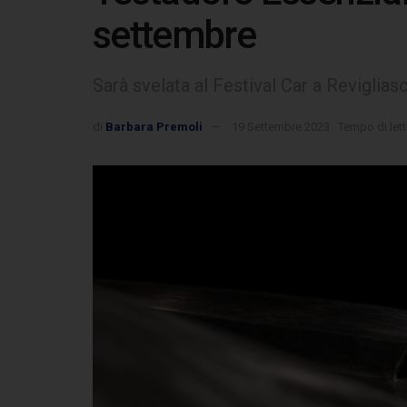
settembre
Sarà svelata al Festival Car a Reviglia
di
Barbara Premoli
19 Settembre 2023
Tempo di lett