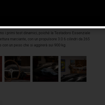
buttare durante la kermesse del
Festival Car di
vigliasco
, evento aperto al pubblico che si terrà all’interno
l piccolo borgo durante questa ricca domenica di
no i primi test dinamici, poiché la Testadoro Essenziale
ettura marciante, con un propulsore 3.0 6 cilindri da 265
 con un peso che si aggirerà sui 900 kg.