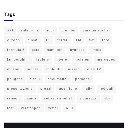
Tags
#F1
anteprima
audi
brembo
caratteristiche
citroen
ducati
F1
ferrari
FIA
fiat
ford
formula E
gara
hamilton
hyundai
imola
lamborghini
leclerc
libere
mclaren
mercedes
milano
monza
motoGP
nissan
orari TV
peugeot
pirelli
pneumatici
porsche
presentazione
prezzi
qualifiche
rally
red bull
renault
sainz
sebastian vettel
sicurezza
sky
test
verstappen
vettel
WEC