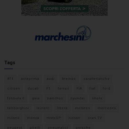
Tags
#F1
anteprima
audi
brembo
caratteristiche
citroen
ducati
F1
ferrari
FIA
fiat
ford
formula E
gara
hamilton
hyundai
imola
lamborghini
leclerc
libere
mclaren
mercedes
milano
monza
motoGP
nissan
orari TV
peugeot
pirelli
pneumatici
porsche