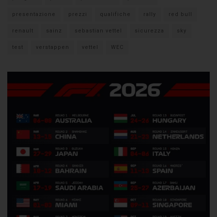
presentazione
prezzi
qualifiche
rally
red bull
renault
sainz
sebastian vettel
sicurezza
sky
test
verstappen
vettel
WEC