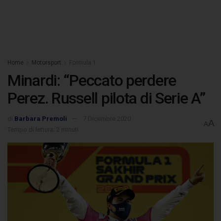
Home
Motorsport
Formula 1
Minardi: “Peccato perdere
Perez. Russell pilota di Serie A”
di
Barbara Premoli
7 Dicembre 2020
A
A
Tempo di lettura: 2 minuti